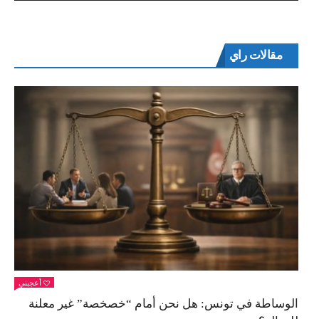
مقالات راي
أعجبني
الوساطة في تونس: هل نحن أمام “خصخصة” غير معلنة