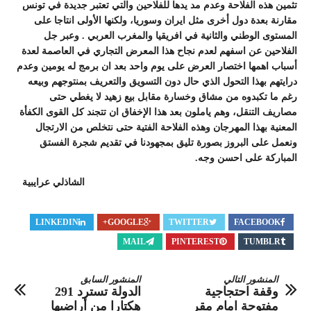
تثمين هذه الفلاحة وعدم مد يدها للفلاحين والتي تعتبر جديدة في تونس
مقارنة بعدة دول أخرى مثل ايران وسوريا، ولكنها الأولى انتاجا على
المستوى الوطني والثانية في افريقيا والمغرب العربي . وعبر جل
الفلاحين عن اسفهم لعدم نجاح هذا المعرض التجاري في العاصمة لعدة
أسباب اهمها اختصار العرض على يوم واحد بعد ان برمج له يومين وعدم
درايتهم بهذا التحول الذي حال دون التسويق والتعريف بمنتوجهم وبيعه
رغم ما تكبدوه من مشاق وخسارة مقابل بيع زهيد لا يغطي حتى
مصاريف التنقل، وهم ياملون بعد هذا الإخفاق ان تتجند كل القوى الكفأة
المعنية بهذا المهرجان وهذه الفلاحة الفتية حتى نتخلص من الارتجال
ونعمل على البروز بصورة تليق بمجهودنا في تقديم شجرة الفستق
المباركة على احسن وجه.
الشاذلي عرايبية
LINKEDIN
GOOGLE+
TWITTER
FACEBOOK
MAIL
PINTEREST
TUMBLR
المنشور التالي
المنشور السابق
وقفة احتجاجية
الدولة تسترد 291
مفتوحة امام مقر
هكتارا من أراضيها