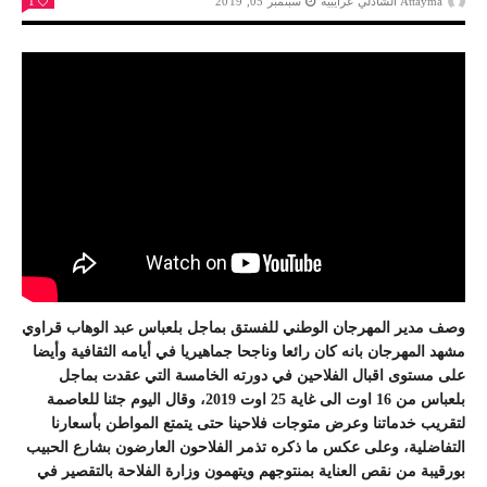
Attayma الشاذلي عرايبية
سبتمبر 05, 2019
1
وصف مدير المهرجان الوطني للفستق بماجل بلعباس عبد الوهاب قراوي
مشهد المهرجان بانه كان رائعا وناجحا جماهيريا في أيامه الثقافية وأيضا
على مستوى اقبال الفلاحين في دورته الخامسة التي عقدت بماجل
بلعباس من 16 اوت الى غاية 25 اوت 2019، وقال اليوم جئنا للعاصمة
لتقريب خدماتنا وعرض متوجات فلاحينا حتى يتمتع المواطن بأسعارنا
التفاضلية، وعلى عكس ما ذكره تذمر الفلاحون العارضون بشارع الحبيب
بورقيبة من نقص العناية بمنتوجهم ويتهمون وزارة الفلاحة بالتقصير في