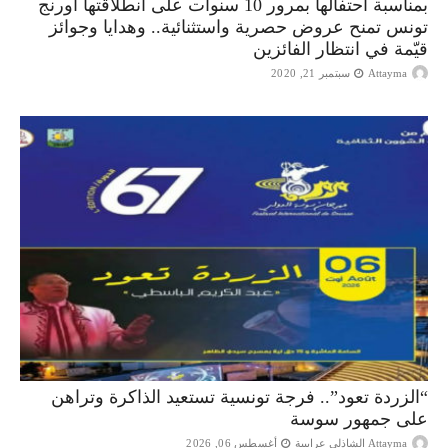
بمناسبة احتفالها بمرور 10 سنوات على انطلاقتها أورنج
تونس تمنح عروض حصرية واستثنائية.. وهدايا وجوائز
قيّمة في انتظار الفائزين
Attayma
سبتمبر 21, 2020
“الزردة تعود”.. فرجة تونسية تستعيد الذاكرة وتراهن
على جمهور سوسة
Attayma الشاذلي عرايبية
أغسطس 06, 2026