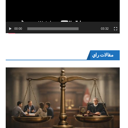
00:00
03:32
مقالات راي