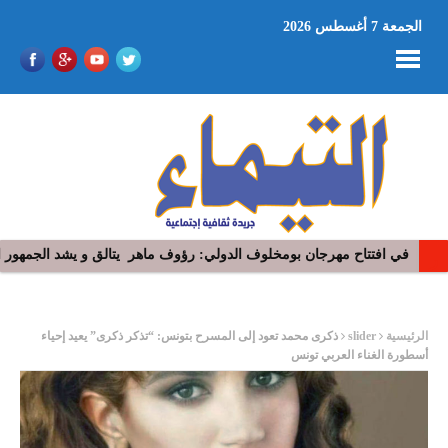
الجمعة 7 أغسطس 2026
“​عذِّبيني”.. جديد رامي عياش: نوستالجيّا السبعينيات تعيد رسم أبعاد ال
ر
الرئيسية
slider
ذكرى محمد تعود إلى المسرح بتونس: “تذكر ذكرى” يعيد إحياء
أسطورة الغناء العربي تونس