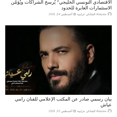
الاقتصادي التونسي الخليجي” يُرسخ الشراكات ويُؤمّن
الاستثمارات العابرة للحدود
Attayma الشاذلي عرايبية
أغسطس 04, 2026
بيان رسمي صادر عن المكتب الإعلامي للفنان رامي
عياش
Attayma الشاذلي عرايبية
أغسطس 03, 2026