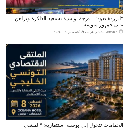
“الزردة تعود”.. فرجة تونسية تستعيد الذاكرة وتراهن
على جمهور سوسة
Attayma الشاذلي عرايبية
أغسطس 06, 2026
الحمامات تتحول إلى بوصلة استثمارية: “الملتقى