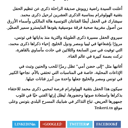
أعلنت السيدة راضية زويوش صديقة الراحلة ذكرى عن تنظيم الحفل
بتقنية الهولوغرام بمناسبة الذكرى العشرين لرحيل ذكرى محمد.
سيشارك في الحفل أيضًا الفنانتان التونسية هالة المالكي وأسماء الأزرق
من أصول مغربية صحبة فرقة موسيقية يقودها المايسترو سمير الصغيّر.
سيروي الحفل مسيرة ذكرى الطويلة والثرية منذ بداياتها في تونس،
مرورًا بإشعاعها في ليبيا ومصر ودول الخليج. إحياء ذكراها ذكرى محمد،
التي توفيت في سن السابعة والثلاثين في حادث مأساوي بالقاهرة،
تركت بصمة كبيرة في عالم الغناء.
أغانيها مثل “إلى حضن أمي” تظل رمزًا للحب والحنين وتبث في
الإذاعات المحلية، خاصة في المناسبات التي تحتفي بالأم. نجاحها الكبير
في تونس ومصر والخليج جعلها واحدة من أبرز فنانات جيلها.
سيكون هذا الحفل بتقنية الهولوغرام فرصة لمحبي ذكرى محمد للاحتفاء
بذكراها واستعادة صوتها وحضورها، ليظل إرثها الفني حيًا في قلوب
جمهورها العريض. تباع التذاكر في شباببك المسرح البلدي بتونس وعلى
موقع Teskerti.tn
LINKEDIN
GOOGLE+
TWITTER
FACEBOOK