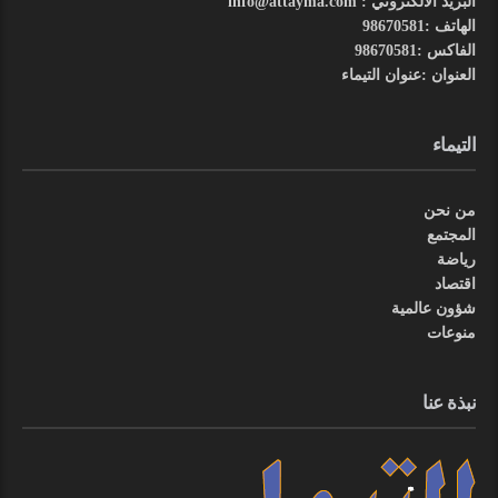
البريد الالكتروني : info@attayma.com
الهاتف :98670581
الفاكس :98670581
العنوان :عنوان التيماء
التيماء
من نحن
المجتمع
رياضة
اقتصاد
شؤون عالمية
منوعات
نبذة عنا