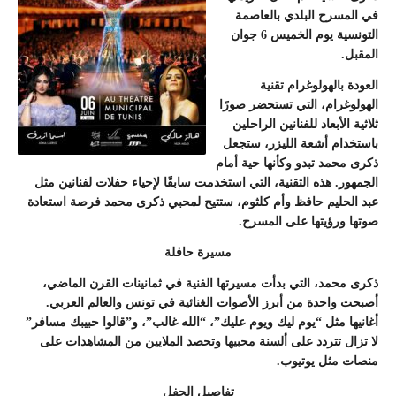
في المسرح البلدي بالعاصمة
التونسية يوم الخميس 6 جوان
المقبل.
العودة بالهولوغرام تقنية
الهولوغرام، التي تستحضر صورًا
ثلاثية الأبعاد للفنانين الراحلين
باستخدام أشعة الليزر، ستجعل
ذكرى محمد تبدو وكأنها حية أمام
الجمهور. هذه التقنية، التي استخدمت سابقًا لإحياء حفلات لفنانين مثل
عبد الحليم حافظ وأم كلثوم، ستتيح لمحبي ذكرى محمد فرصة استعادة
صوتها ورؤيتها على المسرح.
مسيرة حافلة
ذكرى محمد، التي بدأت مسيرتها الفنية في ثمانينات القرن الماضي،
أصبحت واحدة من أبرز الأصوات الغنائية في تونس والعالم العربي.
أغانيها مثل “يوم ليك ويوم عليك”، “الله غالب”، و”قالوا حبيبك مسافر”
لا تزال تتردد على ألسنة محبيها وتحصد الملايين من المشاهدات على
منصات مثل يوتيوب.
تفاصيل الحفل