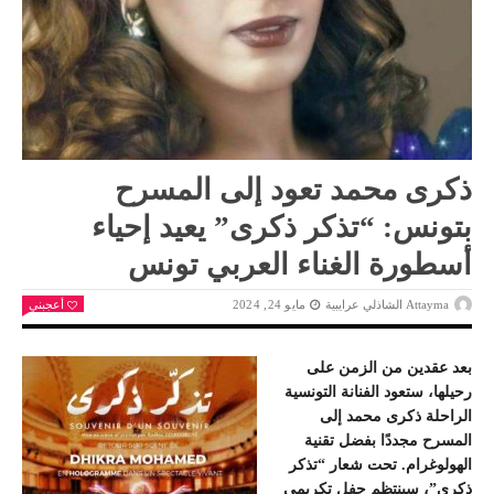
ذكرى محمد تعود إلى المسرح
بتونس: “تذكر ذكرى” يعيد إحياء
أسطورة الغناء العربي تونس
Attayma الشاذلي عرايبية
مايو 24, 2024
أعجبني
بعد عقدين من الزمن على
رحيلها، ستعود الفنانة التونسية
الراحلة ذكرى محمد إلى
المسرح مجددًا بفضل تقنية
الهولوغرام. تحت شعار “تذكر
ذكرى”، سينتظم حفل تكريمي