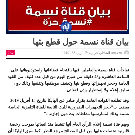
بيان قناة نسمة حول قطع بثها
Attayma الشاذلي عرايبية
أبريل 25, 2019
2
تفاجأت قناة نسمة والعاملين فيها باقتحام فضاءاتها واستوديوهاتها على
الساعة العاشرة و45 دقيقة من صباح اليوم من قبل عدد كثيف من القوة
العامة وحجز تجهيزاتها وقطع بثها وتعنيف موظفيها وتقنييها وذلك دون
سابق إعلام ولا إستظهار بإذن قضائي.
وقد تعللت القوات العامة بقرار صادر عن الهايكا بتاريخ 15 أفريل 2019
يقضي ب”حجز التجهيزات الضرورية للبث التابعة للقناة التلفزية الخاصة
نسمة وذلك لممارستها نشاطات بث دون إجازة…”
ويهم قناة نسمة إعلام الرأي العام أنها تنشط منذ انبعاثها بموجب رخصة
قانونية تحصلت عليها من قبل المصالح مرجع النظر. كما سبق للهايكا أن