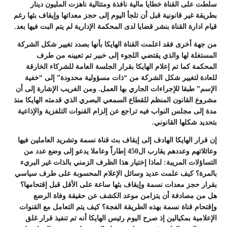
سلطت على القناة خطايا مالية نافذة ومتتالية ناهزت المليون دينار
بطريقة غير قانونية قبل أن تلجأ اليوم إلى حجز معداتها وإيقاف بثها رغم
قيام ادارة القناة بنشر قضايا لدى المحكمة الإدارية لم يتم البت فيها بعد.
من جهة أخرى فقد اعلمت القناة الهايكا بأنها بصدد تغيير شكل الشركة
المستغلة لها والذي يقتضي اللجوء إلى خبير تم تعيينه من طرف
المحكمة كما تم إعلام الهايكا بقرار الجلسة العامة للشركاء الخارقة
للعادة لتغيير شكل الشركة من “ذات مسؤولية محدودة” إلى “خفية
الإسم” طبقا للإجراءات الجاري بها العمل. ومن الغريب الإشارة إلى أن
مشروع القانون المنظم للقطاع السمعي البصري الذي قدمته الهايكا منذ
مدة إلى مجلس النواب فيه تراجع عن إلزام القنوات التلفزية والإذاعية
بتحديد شكلها القانوني.
إن قرار الهايكا الهادف إلى إيقاف بث قناة نسمة وتشريد العاملين فيها
وعائلاتهم وعددهم يقارب ال450 إطاراً وعاملا يدعو إلى وضع عدد من
التساؤلات المريبة: لماذا إختيار هذا الظرف الزمني بالذات غير البريء
بالمرة؟ كيف علمت عديد وسائل الإعلام المحسوبة على طرف سياسي
بقرار حجز معدات نسمة وإيقاف بثها ساعة على الأقل قبل إقتحامها؟
هل من مصادفة أن يتزامن موعد الكشف عن حقيقة وفاة الرضع
وإقتحام قناة نسمة بهذه الطريقة الفجة؟ كيف يتم التعامل مع القنوات
الإعلامية بمكيالين إذ صرح اليوم رئيس الهايكا أنه تم تنفيذ قرار غلق