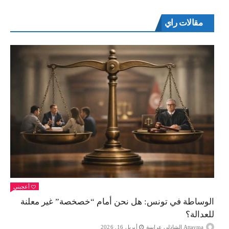
مقالات راي
أعجبني
الوساطة في تونس: هل نحن أمام “خصخصة” غير معلنة
للعدالة؟
Attayma الشاذلي عرايبية
أبريل 16, 2026