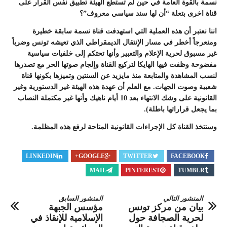
نسمة بالقوة العامة في حين لم تستطع الهيئة تطبيق نفس القرار على
قناة اخرى بتعلة “أن لها سند سياسي معروف”؟
اننا نعتبر أن هذه العملية التي استهدفت قناة نسمة سابقة خطيرة
ومنعرجاً أخطر في مسار الإنتقال الديمقراطي الذي تعيشه تونس وضرباً
غير مسبوق لحرية الإعلام والتعبير وأنها تحتكم إلى خلفيات سياسية
مفضوحة وظفت فيها الهايكا لتركيع القناة وإلجام صوتها الحر مع تصدرها
لنسب المشاهدة والمتابعة منذ مايزيد عن السنتين وتميزها بكونها قناة
شعبية وصوت الجهات. مع العلم أن عهدة هذه الهيئة غير الدستورية وغير
القانونية على وشك الانتهاء بعد 10 أيام ناهيك وأنها غير مكتملة النصاب
بما يجعل قراراتها باطلة).
وستتخذ القناة كل الإجراءات القانونية المتاحة لرفع هذه المظلمة.
LINKEDIN
GOOGLE+
TWITTER
FACEBOOK
MAIL
PINTEREST
TUMBLR
المنشور التالي
المنشور السابق
بيان من مركز تونس
مؤسس الجبهة
لحرية الصجافة حول
الإسلامية للإنقاذ في