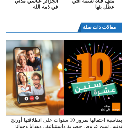
ملف قناة نسمة التي
الجزائر عباسي مدني
عطّل بثها
في ذمة الله
مقالات ذات صلة
بمناسبة احتفالها بمرور 10 سنوات على انطلاقتها أورنج
تونس تمنح عروض حصرية واستثنائية.. وهدايا وجوائز