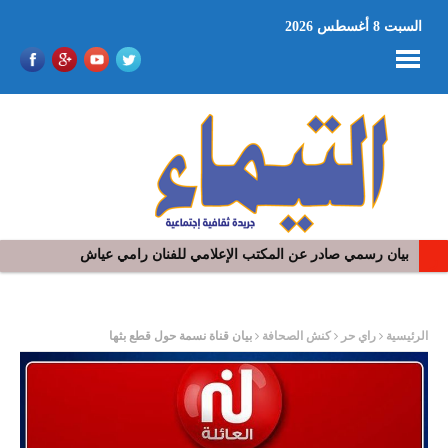
السبت 8 أغسطس 2026
بيان رسمي صادر عن المكتب الإعلامي للفنان رامي عياش
في افتتاح مهرجان بومخلوف الدولي: رؤوف ماهر يتالق و يشد الجمهور 
ر
الرئيسية
راي حر
كنش الصحافة
بيان قناة نسمة حول قطع بثها