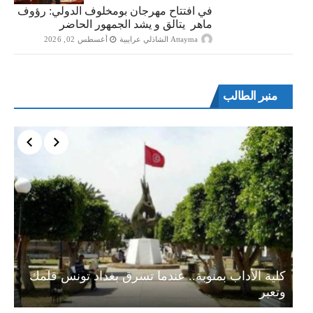
في افتتاح مهرجان بومخلوف الدولي: رؤوف
ماهر يتالق و يشد الجمهور الحاضر
Attayma الشاذلي عرايبية
أغسطس 02, 2026
منبر الطالب
ة…
كلية الأداب بمنوبة.. عندما تسرق بغداد تونس قلمك
وتعبر