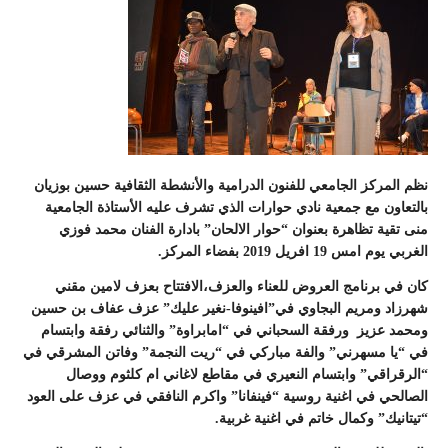
نظم المركز الجامعي للفنون الدرامية والأنشطة الثقافية حسين بوزيان
بالتعاون مع جمعية نادي حوارات الذي تشرف عليه الأستاذة الجامعية
منى تقية تظاهرة بعنوان “حوار الالحان” بادارة الفنان محمد فوزي
الغربي يوم امس 19 افريل 2019 بفضاء المركز.
كان في برنامج العروض للعناء والعزف،الافتتاح بعزف لامين مقني
شهرزاد ومريم البجاوي في”افينوفا-نغير عليك” عزف عفاف بن حسين
ومحمد عزيز ورفقة السحباني في “امابراوة” والثنائي رفقة وابتسام
في “يا مسهرني” والفة مباركي في “ريت النجمة” وفاتن المشرقي في
“الرقراقي” وابتسام النعيري في مقاطع لاغاني ام كلثوم ووصال
الصالحي في اغنية روسية “فينفانا” واكرم النافقي في عزف على العود
“تيتانيك” وكمال خاتم في اغنية غربية.