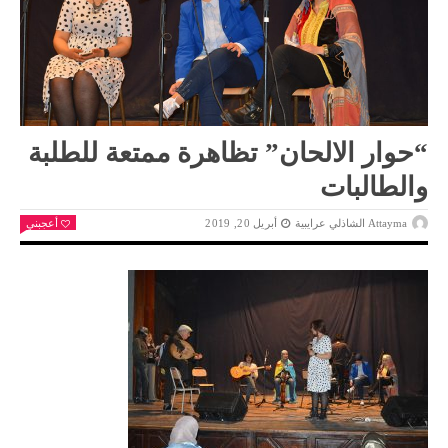
“حوار الالحان” تظاهرة ممتعة للطلبة
والطالبات
Attayma الشاذلي عرايبية
أبريل 20, 2019
أعجبني