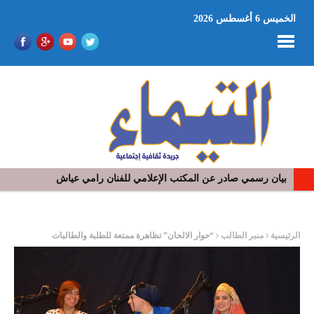
الخميس 6 أغسطس 2026
في افتتاح مهرجان بومخلوف الدولي: رؤوف ماهر يتالق و يشد الجمهور 
ر
الرئيسية
منبر الطالب
“حوار الالحان” تظاهرة ممتعة للطلبة والطالبات