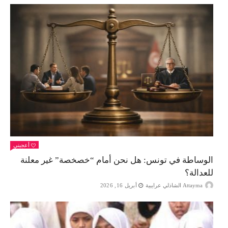
أعجبني
الوساطة في تونس: هل نحن أمام “خصخصة” غير معلنة
للعدالة؟
Attayma الشاذلي عرايبية
أبريل 16, 2026