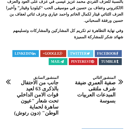
بالنسبة للعزف الفردي محمد عزيز عيسى في عزف على العود والعزف
الالكتروني وعفاف بن حسين في موسيقى الحب “كيلوديا وقيتار” وأخيرا
العزف الثنائي قيتار لكمال الخاتم واحمد عياري وعزف ثنائي لعفاف بن
حسين ورفقة السحباني.
وفي نهاية التظاهرة تم تكريم كل المشاركين والمشاركات وتسليمهم
شهائد شكر للمشاركة المميزة
LINKEDIN
GOOGLE+
TWITTER
FACEBOOK
MAIL
PINTEREST
TUMBLR
المنشور التالي
المنشور السابق
صفية العمري ضيفة
جانب من الاحتفال
شرف ملتقى
بالذكرى 63 لعيد
المبدعات العربيات
قوات الامن الداخلي
بسوسة
تحت شعار "عيون
ساهرة لحماية
الوطن" (دون رتوش)