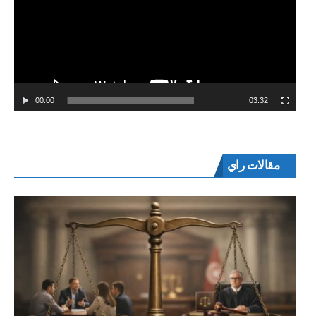
00:00
03:32
مقالات راي