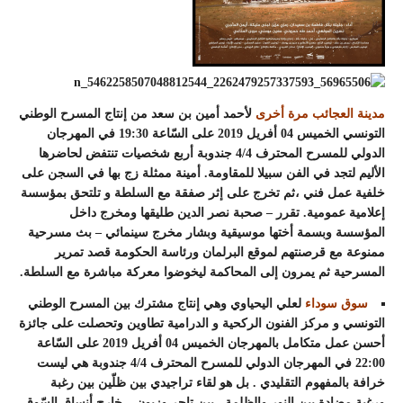
مدينة العجائب مرة أخرى
لأحمد أمين بن سعد من إنتاج المسرح الوطني
التونسي الخميس 04 أفريل 2019 على السّاعة 19:30 في المهرجان
الدولي للمسرح المحترف 4/4 جندوبة أربع شخصيات تنتفض لحاضرها
الأليم لتجد في الفن سبيلا للمقاومة. أمينة ممثلة زج بها في السجن على
خلفية عمل فني ،ثم تخرج على إثر صفقة مع السلطة و تلتحق بمؤسسة
إعلامية عمومية. تقرر – صحبة نصر الدين طليقها ومخرج داخل
المؤسسة وبسمة أختها موسيقية وبشار مخرج سينمائي – بث مسرحية
ممنوعة مع قرصنتهم لموقع البرلمان ورئاسة الحكومة قصد تمرير
المسرحية ثم يمرون إلى المحاكمة ليخوضوا معركة مباشرة مع السلطة.
سوق سوداء
لعلي اليحياوي وهي إنتاج مشترك بين المسرح الوطني
التونسي و مركز الفنون الركحية و الدرامية تطاوين وتحصلت على جائزة
أحسن عمل متكامل بالمهرجان الخميس 04 أفريل 2019 على السّاعة
22:00 في المهرجان الدولي للمسرح المحترف 4/4 جندوبة هي ليست
خرافة بالمفهوم التقليدي . بل هو لقاء تراجيدي بين ظلّين بين رغبة
ورغبة مضادة بين النور والظلمة . بين تاجر وزبون – خارج أنساق السّوق