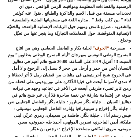
الرسمية والفضاءات المعلومة ومواقيت الزمن الواقعي . دون اي
تحديدات مسبقة من قبيل الاسم والذاكرة والطبائع . يقول عنه كولتيز
لقاء ” بين كلب وقط ” . مداره اللغة في مستوياتها المادية والفلسفية
والشعرية . صراع غامض ومبهم حول الرغبات الإنسانية الواضحة والخفيّة
الإنسانية المتوحّشة. حول المعاملات التجاريّة وما ينجر عنها من تحيّل
وخداع .
مسرحية
“الخوف”
لجلية بكار و الفاضل الجعايبي وهي من انتاج
المسرح الوطني التونسي بمهرجان “أيام المسرح الوطني بتطاوين” يوم
السبت 13 أفريل 2019 على الساعة: 20:00 شبح هائم أهيم في دهاليز
النسيان أعين من جمر و أرجل من حجر لا سبيل إلى الرجوع و لا أمل
في الخروج شبح آخر يتبعني في متاهات من قضبان رمل لا أثر لخطانا و
لا صدى لأصواتنا أبحث في خبايا الذّاكرة على نور يهديني على لحظة من
زمن غابر تضيء طريقي أبحث في الأخر في تجاعيد وجهه في نبرات
صوته عن إبتسامة شارقة عن نغمة ساحرة فلا أرى غير شبح هائم في
دهاليز النّسيان… جليلة بكّار سيناريو : جليلة بكّار والفاضل الجعايبي نص
: جليلة بكّار إخراج و سينوغرافيا وإنارة: الفاضل الجعايبي موسيقى :
قيس رستم أداء : جليلة بكّار، فاطمة بن سعيدان، رمزي عزيّز، لبنى
مليكة، أيمن الماجري، نسرين المولهي، أحمد طه حمروني، معين
مومني، مروى المنّاعي مساعدة الإخراج : نرجس بن عمّار
مسرحية
“العنف”
لجلية بكار و الفاضل الجعايبي – انتاج المسرح