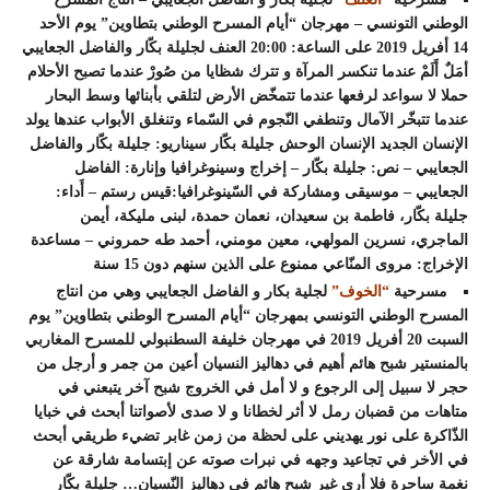
الوطني التونسي – مهرجان “أيام المسرح الوطني بتطاوين” يوم الأحد
14 أفريل 2019 على الساعة: 20:00 العنف لجليلة بكّار والفاضل الجعايبي
أمَلٌ أَلَمْ عندما تنكسر المرآة و تترك شظايا من صُورْ عندما تصبح الأحلام
حملا لا سواعد لرفعها عندما تتمخّض الأرض لتلقي بأبنائها وسط البحار
عندما تتبخّر الآمال وتنطفي النّجوم في السّماء وتنغلق الأبواب عندها يولد
الإنسان الجديد الإنسان الوحش جليلة بكّار سيناريو: جليلة بكّار والفاضل
الجعايبي – نص: جليلة بكّار – إخراج وسينوغرافيا وإنارة: الفاضل
الجعايبي – موسيقى ومشاركة في السّينوغرافيا:قيس رستم – أَداء:
جليلة بكّار، فاطمة بن سعيدان، نعمان حمدة، لبنى مليكة، أيمن
الماجري، نسرين المولهي، معين مومني، أحمد طه حمروني – مساعدة
الإخراج: مروى المنّاعي ممنوع على الذين سنهم دون 15 سنة
مسرحية
“الخوف”
لجلية بكار و الفاضل الجعايبي وهي من انتاج
المسرح الوطني التونسي بمهرجان “أيام المسرح الوطني بتطاوين” يوم
السبت 20 أفريل 2019 في مهرجان خليفة السطنبولي للمسرح المغاربي
بالمنستير شبح هائم أهيم في دهاليز النسيان أعين من جمر و أرجل من
حجر لا سبيل إلى الرجوع و لا أمل في الخروج شبح آخر يتبعني في
متاهات من قضبان رمل لا أثر لخطانا و لا صدى لأصواتنا أبحث في خبايا
الذّاكرة على نور يهديني على لحظة من زمن غابر تضيء طريقي أبحث
في الأخر في تجاعيد وجهه في نبرات صوته عن إبتسامة شارقة عن
نغمة ساحرة فلا أرى غير شبح هائم في دهاليز النّسيان… جليلة بكّار