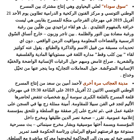
“سوق سوداء”
لعلي اليحياوي وهي إنتاج مشترك بين المسرح
الوطني التونسي و مركز الفنون الركحية و الدرامية تطاوين يوم الأحد 21
أفريل 2019 في مهرجان الفرجاني منجّة للمسرح بقابس هي ليست
خرافة بالمفهوم التقليدي . بل هو لقاء تراجيدي بين ظلّين بين رغبة
ورغبة مضادة بين النور والظلمة . بين تاجر وزبون – خارج أنساق السّوق
الرسمية والفضاءات المعلومة ومواقيت الزمن الواقعي . دون اي
تحديدات مسبقة من قبيل الاسم والذاكرة والطبائع . يقول عنه كولتيز
لقاء ” بين كلب وقط” مداره اللغة في مستوياتها المادية والفلسفية
والشعرية . صراع غامض ومبهم حول الرغبات الإنسانية الواضحة والخفيّة
الإنسانية المتوحّشة. حول المعاملات التجاريّة وما ينجر عنها من تحيّل
وخداع .
مدينة العجائب مرة أخرى
لأحمد أمين بن سعد من إنتاج المسرح
الوطني التونسي الاثنين 22 أفريل 2019 على السّاعة 19:30 في مهرجان
قلعة المسرح بالقلعة الكبرى سوسة أربع شخصيات تنتفض لحاضرها
الأليم لتجد في الفن سبيلا للمقاومة. أمينة ممثلة زج بها في السجن على
خلفية عمل فني ،ثم تخرج على إثر صفقة مع السلطة و تلتحق بمؤسسة
إعلامية عمومية. تقرر – صحبة نصر الدين طليقها ومخرج داخل
المؤسسة وبسمة أختها موسيقية وبشار مخرج سينمائي – بث مسرحية
ممنوعة مع قرصنتهم لموقع البرلمان ورئاسة الحكومة قصد تمرير
المسرحية ثم يمرون إلى المحاكمة ليخوضوا معركة مباشرة مع السلطة.