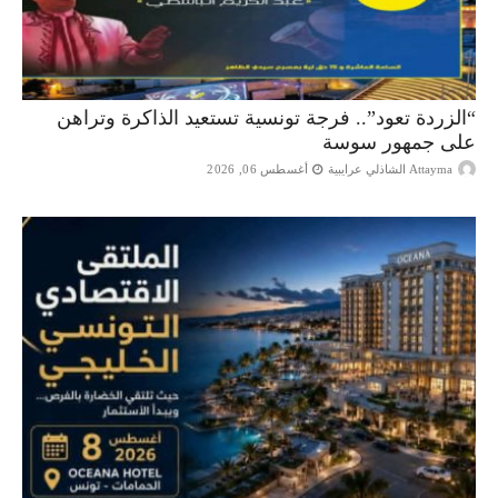
“الزردة تعود”.. فرجة تونسية تستعيد الذاكرة وتراهن
على جمهور سوسة
Attayma الشاذلي عرايبية
أغسطس 06, 2026