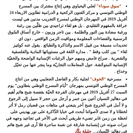
“سوق سوداء”
لعلي اليحياوي وهي إنتاج مشترك بين المسرح
الوطني التونسي و مركز الفنون الركحية و الدرامية تطاوين الاربعاء 24
أفريل 2019 في المهرجان الوطني لمسرح التجريب مدنين هي ليست
خرافة بالمفهوم التقليدي . بل هو لقاء تراجيدي بين ظلّين بين رغبة
ورغبة مضادة بين النور والظلمة . بين تاجر وزبون – خارج أنساق السّوق
الرسمية والفضاءات المعلومة ومواقيت الزمن الواقعي . دون اي
تحديدات مسبقة من قبيل الاسم والذاكرة والطبائع . يقول عنه كولتيز
لقاء ” بين كلب وقط ” . مداره اللغة في مستوياتها المادية والفلسفية
والشعرية . صراع غامض ومبهم حول الرغبات الإنسانية الواضحة والخفيّة
الإنسانية المتوحّشة. حول المعاملات التجاريّة وما ينجر عنها من تحيّل
وخداع .
مسرحية
“الخوف”
لجلية بكار و الفاضل الجعايبي وهي من انتاج
المسرح الوطني التونسي بمهرجان “أيام المسرح الوطني بتطاوين” يوم
السبت 27 أفريل 2019 في مهرجان الفرجة الحيّة بقفصة شبح هائم أهيم
في دهاليز النسيان أعين من جمر و أرجل من حجر لا سبيل إلى الرجوع
و لا أمل في الخروج شبح آخر يتبعني في متاهات من قضبان رمل لا أثر
لخطانا و لا صدى لأصواتنا أبحث في خبايا الذّاكرة على نور يهديني على
لحظة من زمن غابر تضيء طريقي أبحث في الأخر في تجاعيد وجهه في
نبرات صوته عن إبتسامة شارقة عن نغمة ساحرة فلا أرى غير شبح هائم
في دهاليز النّسيان…
جليلة بكّار