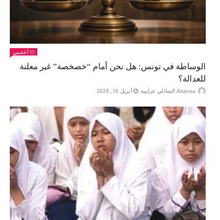
أعجبني
الوساطة في تونس: هل نحن أمام “خصخصة” غير معلنة
للعدالة؟
Attayma الشاذلي عرايبية
أبريل 16, 2026