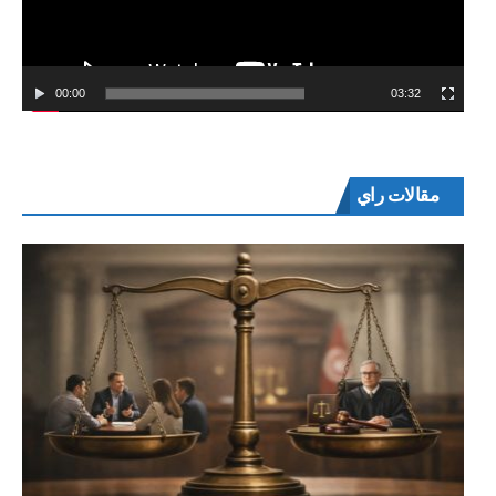
00:00
03:32
مقالات راي