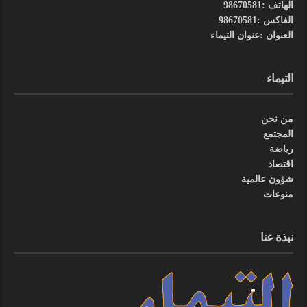
الهاتف :98670581
الفاكس :98670581
العنوان :عنوان التيماء
التيماء
من نحن
المجتمع
رياضة
اقتصاد
شؤون عالمية
منوعات
نبذة عنا