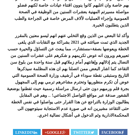
بهم خاصة وان اغلبهم كانوا ينوون اقتناء عيادات خاصة لكنهم فضلو
مواصلة مسيرتم المهنية بعشرات السنين من الوظيفة في الصحة
العمومية وإجراء العمليات لألاف المرض خاصة في الجراحة والطب
الذين يتطلبون الخبرة.
وأكد لنا البعض من الذين وقع التخلي عنهم انهم ليسو معنين بالمقرر
الجديد الذي تمت صياغته في 2021 بشراكة مع النقابات الذي يلغى
الخطة ويعوضها بصفة«مستشار»، مما يبعث عن التساؤل والحيرة حسب
تعبيرهم ويرون انه عوض تكريمهم و شكرهم على عشرات السنين من
النضال يتم إذلالهم وإهانتهم أمام زملائهم قبل سنة واحدة من بلوغ سن
التقاعد كما اشار البعض ممن اتصلنا بهم ان هذه المظلمة سيذكرها
التاريخ وستبقى نقطة سوداء في أرشيف وزارة الصحة العمومية التي
عوض أن تكرم منظوريها وتحترم مشاعرهم ترمي بهم إلى المجهول
بجرة قلم ورميهم دون حتى ارسال مراسلة رسمية حيث تفطنوا بوضعية
الشغور صدفة عبر مواقع التواصل الاجتماعي! .. وهم في المقابل
يطالبون الوزارة بالتراجع عن هذا القرار حتى يواصلوا في نفس الخطة
حتى التقاعد مشيرين انه في صورة عدم الاستجابة سيتوجهون الى
المحكمةالادارية وثم الدخول في أشكال نضالية اخري.
LINKEDIN
GOOGLE+
TWITTER
FACEBOOK