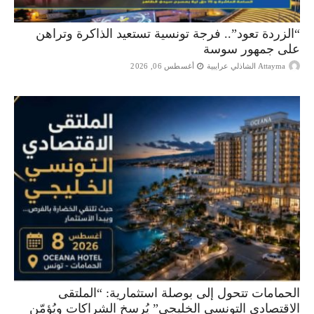
“الزردة تعود”.. فرجة تونسية تستعيد الذاكرة وتراهن
على جمهور سوسة
Attayma الشاذلي عرايبية
أغسطس 06, 2026
الحمامات تتحول إلى بوصلة استثمارية: “الملتقى
الاقتصادي التونسي الخليجي” يُرسخ الشراكات ويُؤمّن