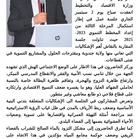
وزارة الاقتصاد والتخطيط
انعقدت صباح يوم 2 سبتمبر
الجاري جلسة عمل في إطار
استكمال المرحلة الثالثة من
إعداد المخطط التنموي 2023-
2025 حيث تناولت جلسة
المقاربة بالنقاش أهم الإشكاليات
التي تعاني منها ولاية جندوبة ومقترحات الحلول والمشاريع التنموية في
شتى القطاعات.
وركز الحاضرون في هذا الاطار على الوضع الاجتماعي الهش الذي تشهده
الجهة من خلال تنامي نسب الأمية والفقر والانقطاع المدرسي المبكر،
وارتفاع ظاهرة النزوح والهجرة، وتفاقم ظاهرة البطالة خاصة بالنسبة
لحاملي الشهائد العليا، وهو ما يفسره ضعف النسيج الاقتصادي وارتكازه
على قطاع فلاحي ذو طابع معاشي وغير متطور.
وتعرض المشاركون في الجلسة الى الإشكاليات المتعلقة بتدني البنية
الأساسية وضعف ربط الأرياف بالمدن في ظل غياب الرؤية الاستراتيجية
عند مراجعة أمثلة التهيئة العمرانية واقتصارها على تسوية وضعيات
الأحياء العشوائية بضمها إلى الفضاء البلدي.
كما تطرق الحاضرون إلى مشكل التزود بالماء الصالح للشراب بالفضاء
الريفي وضعف حوكمة مجامع المياه مؤكدين في هذا الاتجاه على