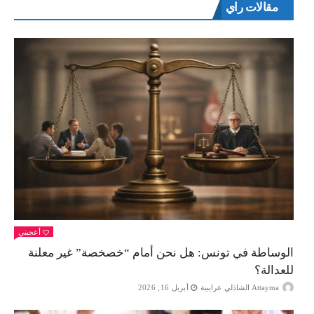
مقالات راي
أعجبني
الوساطة في تونس: هل نحن أمام “خصخصة” غير معلنة
للعدالة؟
Attayma الشاذلي عرايبية
أبريل 16, 2026