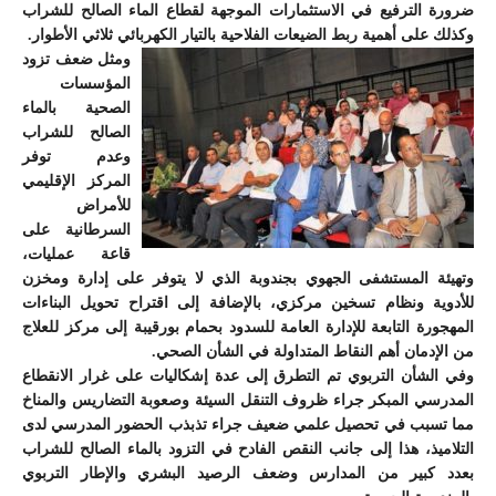
ضرورة الترفيع في الاستثمارات الموجهة لقطاع الماء الصالح للشراب
وكذلك على أهمية ربط الضيعات الفلاحية بالتيار الكهربائي ثلاثي الأطوار.
ومثل ضعف تزود
المؤسسات
الصحية بالماء
الصالح للشراب
وعدم توفر
المركز الإقليمي
للأمراض
السرطانية على
قاعة عمليات،
وتهيئة المستشفى الجهوي بجندوبة الذي لا يتوفر على إدارة ومخزن
للأدوية ونظام تسخين مركزي، بالإضافة إلى اقتراح تحويل البناءات
المهجورة التابعة للإدارة العامة للسدود بحمام بورقيبة إلى مركز للعلاج
من الإدمان أهم النقاط المتداولة في الشأن الصحي.
وفي الشأن التربوي تم التطرق إلى عدة إشكاليات على غرار الانقطاع
المدرسي المبكر جراء ظروف التنقل السيئة وصعوبة التضاريس والمناخ
مما تسبب في تحصيل علمي ضعيف جراء تذبذب الحضور المدرسي لدى
التلاميذ، هذا إلى جانب النقص الفادح في التزود بالماء الصالح للشراب
بعدد كبير من المدارس وضعف الرصيد البشري والإطار التربوي