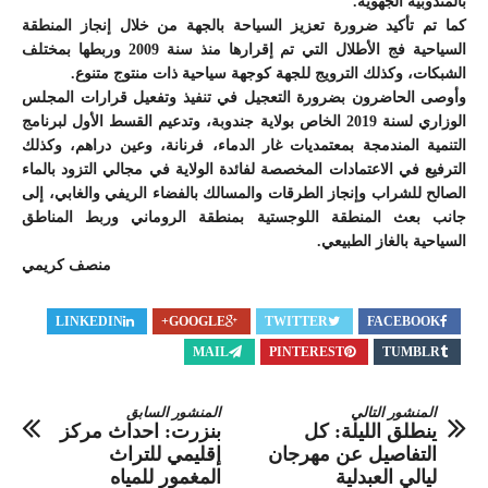
بالمندوبية الجهوية.
كما تم تأكيد ضرورة تعزيز السياحة بالجهة من خلال إنجاز المنطقة
السياحية فج الأطلال التي تم إقرارها منذ سنة 2009 وربطها بمختلف
الشبكات، وكذلك الترويج للجهة كوجهة سياحية ذات منتوج متنوع.
وأوصى الحاضرون بضرورة التعجيل في تنفيذ وتفعيل قرارات المجلس
الوزاري لسنة 2019 الخاص بولاية جندوبة، وتدعيم القسط الأول لبرنامج
التنمية المندمجة بمعتمديات غار الدماء، فرنانة، وعين دراهم، وكذلك
الترفيع في الاعتمادات المخصصة لفائدة الولاية في مجالي التزود بالماء
الصالح للشراب وإنجاز الطرقات والمسالك بالفضاء الريفي والغابي، إلى
جانب بعث المنطقة اللوجستية بمنطقة الروماني وربط المناطق
السياحية بالغاز الطبيعي.
منصف كريمي
LINKEDIN
GOOGLE+
TWITTER
FACEBOOK
MAIL
PINTEREST
TUMBLR
المنشور التالي
المنشور السابق
ينطلق الليلة: كل
بنزرت: احداث مركز
التفاصيل عن مهرجان
إقليمي للتراث
ليالي العبدلية
المغمور للمياه