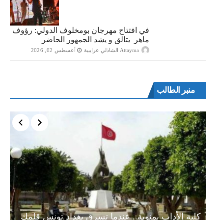
في افتتاح مهرجان بومخلوف الدولي: رؤوف
ماهر يتالق و يشد الجمهور الحاضر
Attayma الشاذلي عرايبية
أغسطس 02, 2026
منبر الطالب
ة…
كلية الأداب بمنوبة.. عندما تسرق بغداد تونس قلمك