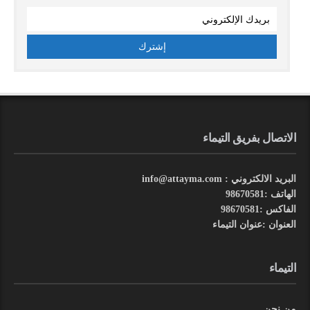
الاتصال بفريق التيماء
البريد الالكتروني : info@attayma.com
الهاتف :98670581
الفاكس :98670581
العنوان :عنوان التيماء
التيماء
من نحن