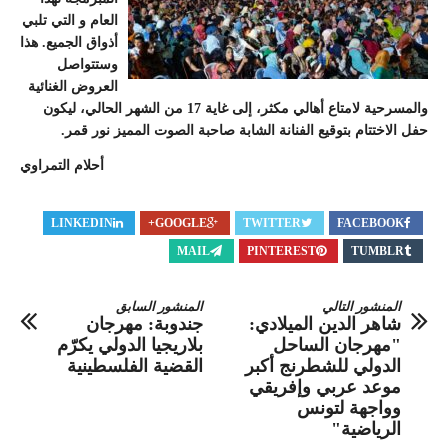
العام و التي تلبي
أذواق الجميع. هذا
وستتواصل
العروض الغنائية
والمسرحية لامتاع أهالي مكثر، إلى غاية 17 من الشهر الحالي، ليكون
حفل الاختتام بتوقيع الفنانة الشابة صاحبة الصوت المميز نور قمر.
أحلام التمراوي
LINKEDIN
GOOGLE+
TWITTER
FACEBOOK
MAIL
PINTEREST
TUMBLR
المنشور التالي
المنشور السابق
شاهر الدين الميلادي:
جندوبة: مهرجان
"مهرجان الساحل
بلاريجيا الدولي يكرّم
الدولي للشطرنج أكبر
القضية الفلسطينية
موعد عربي وإفريقي
وواجهة لتونس
الرياضية"