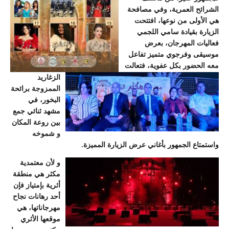
الشرائح العمرية، وفي مصافحة
هي الأولى من نوعها، افتتحت
الزيارة بقيادة سامي اللجمي
فعاليات المهرجان، بعرض
موسيقى وفرجوي متميز تفاعل
معه الحضور بكل عفوية، فتعالت
الزغاريد
الممزوجة برائحة
البخور، في
مشهد ثنائي جمع
بين روعة المكان
و شموخه
واستمتاع الجمهور بأغاني عرض الزيارة المميزة.
و لأن معتمدية
مكثر هي منطقة
أثرية بإمتياز فإن
أحد رهانات نجاح
مهرجاناتها، هي
موقعها الأثري