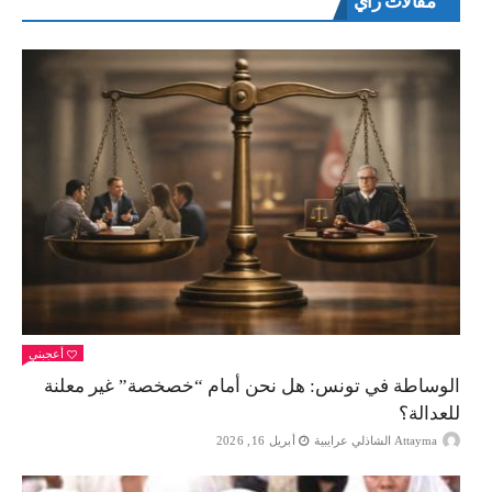
مقالات راي
أعجبني
الوساطة في تونس: هل نحن أمام “خصخصة” غير معلنة
للعدالة؟
Attayma الشاذلي عرايبية
أبريل 16, 2026