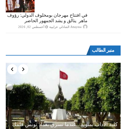
في افتتاح مهرجان بومخلوف الدولي: رؤوف
ماهر يتالق و يشد الجمهور الحاضر
Attayma الشاذلي عرايبية
أغسطس 02, 2026
منبر الطالب
ة…
كلية الأداب بمنوبة.. عندما تسرق بغداد تونس قلمك