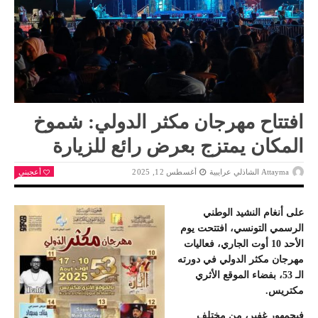
افتتاح مهرجان مكثر الدولي: شموخ
المكان يمتزج بعرض رائع للزيارة
Attayma الشاذلي عرايبية
أغسطس 12, 2025
أعجبني
على أنغام النشيد الوطني
الرسمي التونسي، افتتحت يوم
الأحد 10 أوت الجاري، فعاليات
مهرجان مكثر الدولي في دورته
الـ 53، بفضاء الموقع الأثري
مكتريس.
فبجمهور غفير، من مختلف