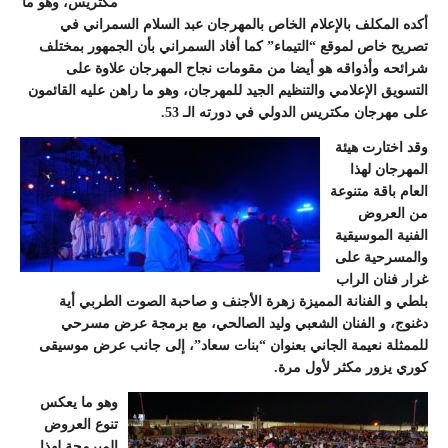
مكتريس، وهو ما
أكده المكلف بالإعلام الخاص بالمهرجان عبد السلام السمراني في
تصريح خاص لموقع “التيماء” كما أفاد السمراني بأن الجمهور بمختلف
شرائحه وأذواقه هو أيضا من مقومات نجاح المهرجان علاوة على
التسويق الإعلامي والتنظيم الجيد للمهرجان، وهو ما راهن عليه القائمون
على مهرجان مكتريس الدولي في دورته الـ 53.
وقد اختارت هيئة
المهرجان لهذا
العام باقة متنوعة
من العروض
الفنية الموسيقية
والمسرحية على
غرار فنان الراب
بلطي و الفنانة المميزة زهرة الأجنف و صاحبة الصوت الطربي أية
دغنوج، و الفنان الشعبي وليد الصالحي، مع برمجة عرض مسرحي
للممثلة نعيمة الجاني بعنوان “بنات سعاد”، إلى جانب عرض موسيقى
كوري يزور مكثر لأول مرة.
وهو ما يعكس
تنوع العروض
المبرمجة لهذا