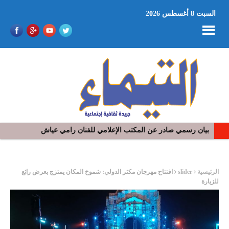
السبت 8 أغسطس 2026
في افتتاح مهرجان بومخلوف الدولي: رؤوف ماهر يتالق و يشد الجمهور 
ر
الرئيسية
slider
افتتاح مهرجان مكثر الدولي: شموخ المكان يمتزج بعرض رائع
للزيارة