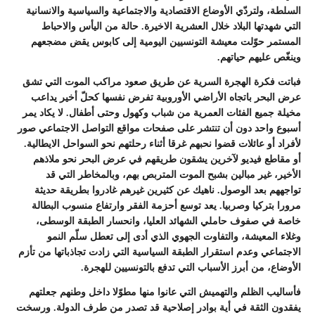
السلطة، ولتردّي الأوضاع الاقتصادية والاجتماعية والسياسية والانسانية
التي شهدتها البلاد خلال العشرية الاخيرة. حالة من اليأس والاحباط
المستمر حوّلت معيشة التونسيين اليومية إلى كابوس يقض مضجعهم
وينغّص عليهم حياتهم.
فباتت فكرة الهجرة السرية عن طريق صعود مراكب الموت التي تشق
عرض البحر باتجاه الأراضي الأوروبية تفرض نفسها كحلّ أخير يداعب
مخيلة جميع الفئات العمرية من شباب وكهول وحتى أطفال. لا يكاد يمر
أسبوع واحد دون أن تنتشر على صفحات مواقع التواصل الاجتماعي صور
لأفراد أو عائلات قضوا نحبهم غرقا أثناء رحلتهم نحو السواحل الايطالية.
أو مقاطع فيديو لآخرين يشقون طريقهم في عرض البحر نحو ملاذهم
الأخير، غير مبالين بشبح الموت المتربص بهم، وبالمخاطر التي قد
تواجههم بعد الوصول. ناهيك عن كثيرين غيرهم غادروا بطريقة حديثة
مرورا بتركيا وصربيا. يعد توسع أحزمة الفقر وارتفاع منسوب البطالة
خاصة في صفوف حاملي الشهائد العليا، وانحسار الطبقة الوسطى،
وغلاء المعيشة، والتفاوت الجهوي الذي أدى إلى تعطل سلّم النمو
الاجتماعي وعدم استقرار الطبقة السياسية التي زادت تجاذباتها من تأزم
الأوضاع، من أبرز الأسباب التي تدفع بالتونسيين للهجرة.
فأساليب الظلم والتهميش التي عانوا منها مطوّلا داخل وطنهم جعلتهم
يفقدون الثقة في أية بوادر إصلاحية قد تصدر من طرف الدولة. ورسخت