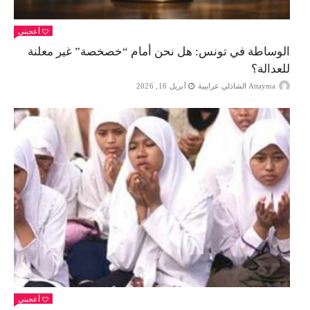
أعجبني
الوساطة في تونس: هل نحن أمام “خصخصة” غير معلنة
للعدالة؟
Attayma الشاذلي عرايبية
أبريل 16, 2026
أعجبني