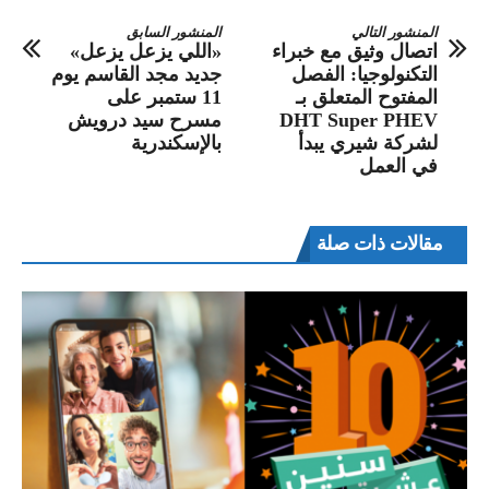
المنشور التالي
المنشور السابق
اتصال وثيق مع خبراء
«اللي يزعل يزعل»
التكنولوجيا: الفصل
جديد مجد القاسم يوم
المفتوح المتعلق بـ
11 ستمبر على
DHT Super PHEV
مسرح سيد درويش
لشركة شيري يبدأ
بالإسكندرية
في العمل
مقالات ذات صلة