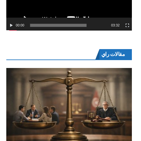
00:00
03:32
مقالات راي