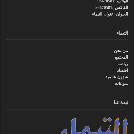
الهاتف :98670581
الفاكس :98670581
العنوان :عنوان التيماء
التيماء
من نحن
المجتمع
رياضة
اقتصاد
شؤون عالمية
منوعات
نبذة عنا