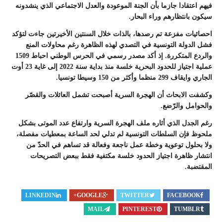
فيهم اعتقادا جازما بأن الجنة الموعودة والعدل الاجتماعي الذي ينشدونه
سيكون بانتظارهم وراء البحار.
احصائيات مفزعة تم رصدها، بالذات خلال السنتين الأخيرتين جاءت لتؤكد
فشل الدولة التونسية في التصدي لهذه الظاهرة رغم محاولات المنع
والردع المتكررة. إذ أكد مصدر رسمي في الحرس الوطني احباط 1509
عملية اجتياز للحدود البحرية خلسة منذ بداية سنة 2022 إلى غاية 23 أوت
الجاري وايقاف 299 منظما وأكثر من 150 وسيطا تونسيا.
وكشفت الابحاث أن الهجرة السرية أصبحت تشمل العائلات والقصّر
والحوامل والرّضع.
رغم الجدل الذي أثاره ملف الهجرة السرية وارتفاع عدد الموتى بشكل
ملحوظ فإن السلطات التونسية لم تدلي لحد الساعة بمعطيات مفصلة،
ولا بحلول توعوية وخطة عمل ناجعة وفعالة قد تساهم في الحدّ من
انتشار ظاهرة اجتياز الحدود خلسة مكتفية فقط ببعض التصريحات
المقتضبة.
LINKEDIN
GOOGLE+
TWITTER
FACEBOOK
MAIL
PINTEREST
TUMBLR