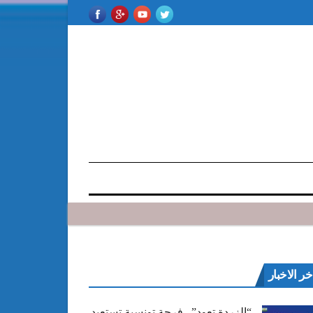
خر الاخبار
“الزردة تعود”.. فرجة تونسية تستعيد