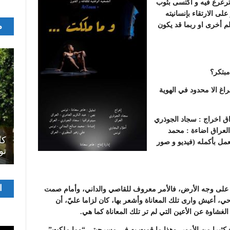
ترعرع فيه و اكتسى بثوب
لى الارتقاء بإنسانيته
م
م أخرى او ربما قد يكون
بتكر؟
راغ الا محدود في الهوية
اق اخراج : سجاد الجوذري
اصل
العراق اضاءة : محمد
سرح
المسرح الجامعي يقود رواده إلى الملتقيات
كل
مل بأكمله (فيديو و صور
الدولية…التجربة العمانية نموذجا
تو
مشغ
ا
ري على وجه الأرض، فالأمر معروف للقاصي والداني، وأمام صمت
الفيدي
حي، أعيش وارى تلك المعاناة وأشعر بها، كان لزاما عليّ، أن
شاوة عن الأعين التي لم تر تلك المعاناة كما هي.
ثيرا من الأمور، وهذا ما قمت به في مسرحيتي “وما ملكت”