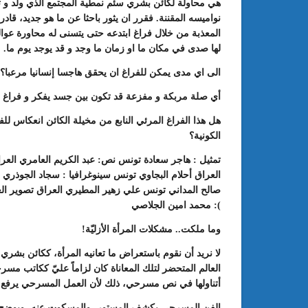
هي محاولة لكائن بشري سئم نمطية المجتمع الذي ولد و 
نواميسه المقننة. فقرر ان يثور باحثا عن ما هو جديد، قادر ع
المعذبة من خلال فراغ ابتدعه حتى يتسنى له محاورة عوال
لها صدى في مكان ما او زمان ما وجد و قد يوجد يوم ما.
الى اي مدى يمكن للفراغ ان يحقق هاجسا إنسانيا مرعبا؟
أي صلة مربكة و مفزعة قد تكون بين جسد يفكر و فراغ م
هل هذا الفراغ المرئي النابع من مخيلة الكائن انعكاس للف
الكونية؟
تمثيل : هاجر سعادة تونس نص: عبد الكريم العامري العر
: الدورة 24 للمعرض الجامعي تحت
عبد الستار الخليفي: مهم جدا أن يتو
العراق أحلام البجاوي تونس سينوغرافيا : سجاد الجوذري 
طريقك إلى التميّز”
الملتقى الدولي الحسين بوزيان للم
صالح المداني تونس علي زهير المطيري العراق تصوير الع
الجامعي بوجودي أو بدونه
): محمد امين الجلاصي
وما ملكت.. مشكلات المرأة الأزليّة!
لا نريد أن نقوم باستعراض ما تعانيه المرأة، ككائن بش
العالم المتحضر لتلك المعاناة كان لزاماً عليّ ككاتب مسر
أتناولها في نص مسرحي، ذلك لأن العمل المسرحي يرفع الغ
الفن المسرحي يكشف المستور، والمسكوت عنه، ويوضح ك