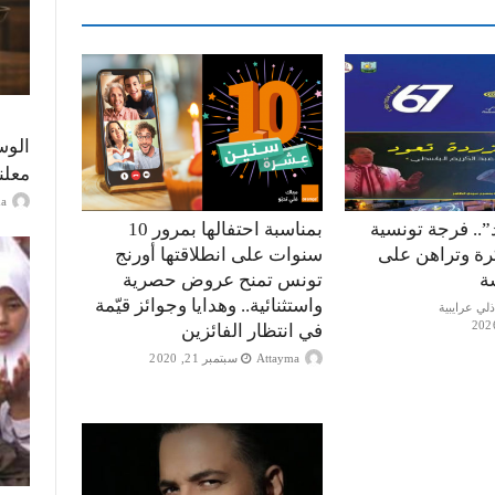
الوس
معلن
ayma
”.. فرجة تونسية
بمناسبة احتفالها بمرور 10
كرة وتراهن على
سنوات على انطلاقتها أورنج
ة
تونس تمنح عروض حصرية
واستثنائية.. وهدايا وجوائز قيّمة
في انتظار الفائزين
Attayma
سبتمبر 21, 2020