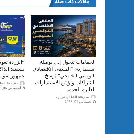
مقالات ذات صلة
الحمامات تتحول إلى بوصلة
“الزردة تعود
استثمارية: “الملتقى الاقتصادي
تستعيد الذا
التونسي الخليجي” يُرسخ
جمهور سوس
الشراكات ويُؤمّن الاستثمارات
Attayma الشاذلي عرايبية
أغسطس 06, 2026
العابرة للحدود
Attayma الشاذلي عرايبية
أغسطس 04, 2026