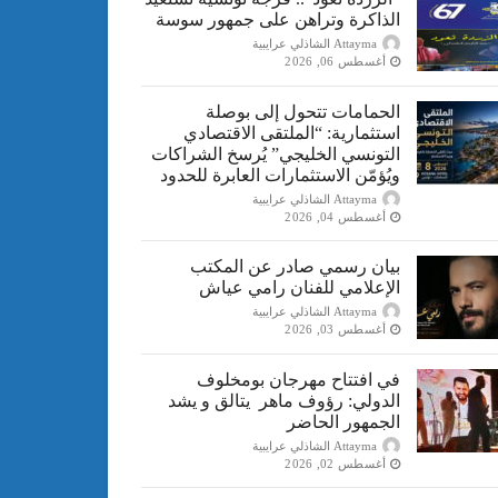
الذاكرة وتراهن على جمهور سوسة
Attayma الشاذلي عرايبية
أغسطس 06, 2026
الحمامات تتحول إلى بوصلة
استثمارية: “الملتقى الاقتصادي
التونسي الخليجي” يُرسخ الشراكات
ويُؤمّن الاستثمارات العابرة للحدود
Attayma الشاذلي عرايبية
أغسطس 04, 2026
بيان رسمي صادر عن المكتب
الإعلامي للفنان رامي عياش
Attayma الشاذلي عرايبية
أغسطس 03, 2026
في افتتاح مهرجان بومخلوف
الدولي: رؤوف ماهر يتالق و يشد
الجمهور الحاضر
Attayma الشاذلي عرايبية
أغسطس 02, 2026