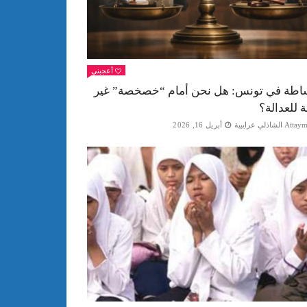
أعجبني
اطة في تونس: هل نحن أمام “خصخصة” غير
ة للعدالة؟
Att الشاذلي عرايبية
أبريل 16, 2026