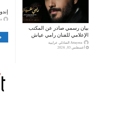
إندو
ayma
بيان رسمي صادر عن المكتب
الإعلامي للفنان رامي عياش
ص
Attayma الشاذلي عرايبية
أغسطس 03, 2026