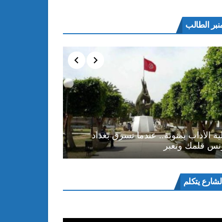
نبر الطالب
ية الأداب بمنوبة.. عندما تسرق بغداد
نس قلمك وتعبر
ل
لشارع يتكلم
و