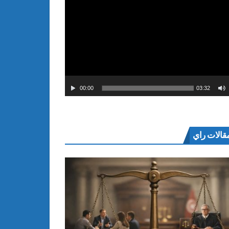
00:00
03:32
قالات راي