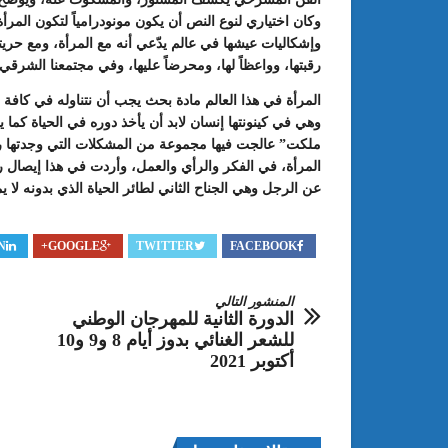
وكان اختياري لنوع النص أن يكون مونودرامياً لتكون المر
وإشكاليات عيشها في عالم يدّعي أنه مع المرأة، ومع حريت
رقبتها، وواعظاً لها، ومحرضاً عليها، وفي مجتمعنا الشرقي
المرأة في هذا العالم مادة بحث يجب أن نتناوله في كافة 
وهي في كينونتها إنسان لابد أن يأخذ دوره في الحياة كما
ملكت” عالجت فيها مجموعة من المشكلات التي وجدتها رأ
المرأة، في الفكر والرأي والعمل، وأردت في هذا إيصال 
عن الرجل وهي الجناح الثاني لطائر الحياة الذي بدونه لا يمك
N
GOOGLE+
TWITTER
FACEBOOK
المنشور التالي
الدورة الثانية للمهرجان الوطني
للشعر الغنائي بدوز أيام 8 و9 و10
أكتوبر 2021