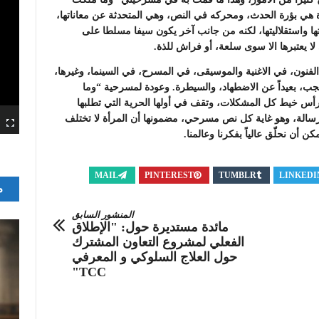
أة هي بؤرة الحدث، ومحركه في النص، وهي المتحدثة عن معاناتها،
ها واستقلاليتها، لكنه من جانب آخر يكون سيفا مسلطا على
 لا يعتبرها الا سوى سلعة، أو فراش للذة.
الفنون، في الاغنية والموسيقى، في المسرح، في السينما، وغيرها،
 يجب، بعيداً عن الاضطهاد، والسيطرة. وعودة لمسرحية “وما
س خيط كل المشكلات، وتقف في أولها الحرية التي تطلبها
رسالة، وهو غاية كل نص مسرحي، مضمونها أن المرأة لا تختلف
ن أن نحلّق عالياً بفكرنا وعالمنا.
MAIL
PINTEREST
TUMBLR
LINKEDI
م
المنشور السابق
مائدة مستديرة حول: "الإطلاق
الفعلي لمشروع التعاون المشترك
حول العلاج السلوكي و المعرفي
TCC"