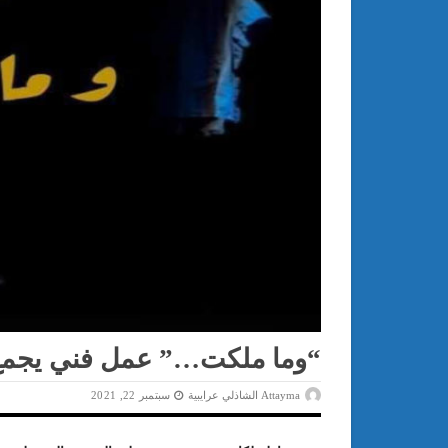
“وما ملكت…” عمل فني يجمع 
Attayma الشاذلي عرايبية
سبتمبر 22, 2021