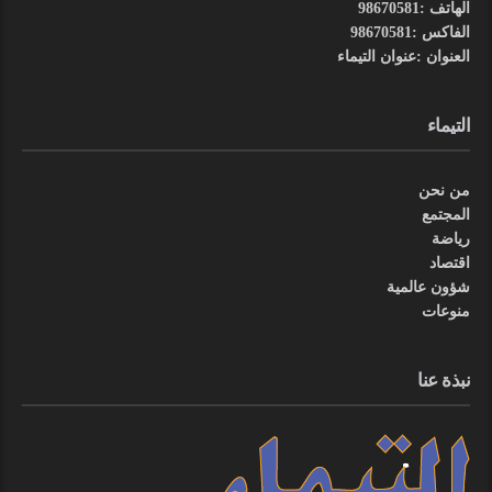
الهاتف :98670581
الفاكس :98670581
العنوان :عنوان التيماء
التيماء
من نحن
المجتمع
رياضة
اقتصاد
شؤون عالمية
منوعات
نبذة عنا