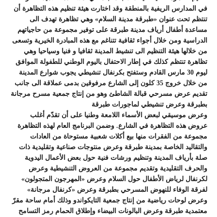
في المدارس الريفية بالمنطقة وقد اختارت هيئة تنظيم هذه التظاهرة أن
تنتظم تحت عنوان «طبرقة مدينة السلام» وهي تظاهرة تهدف الى
مساعدة أطفال أرياف مدينة طبرقة على توفير مجموعة من حاجياتهم
الدراسية ومن خلال أجواء ثقافية تتناغم مع هذه المبادرة الخيرية وتسعى
من خلالها هيئة التنظيم الى تنشيط المدينة ثقافيا و فنيا وسياحيا وهي
تظاهرة تنتظم كذلك في إطار الاحتفال باليوم الوطني للطفولة الموافق
ليوم 30 مارس القادم وستفتح بكرنفال تنشيطي يجوب شوارع المدينة
من خلال خروج 35 كلون إلى الشارع مرفوقين بدمى عملاقة الى جانب
تقديم عرض مسرحي قبالة الشاطئ وهو من إنتاج جمعية مسرح مرجانة
بطبرقة وعرض تنشيطي لماجورات طبرقة
وعرض موسيقي لبعض الأسماء اللامعة وطنيا على أن تقدّم أغلب
عروض هذه التظاهرة في الشارع. وضمن البرنامج العام لهذه التظاهرة
مجموعة من الفقرات منها بيع أكلات شعبية مستوحاة من العادات
والتقاليد الخاصة بمدينة طبرقة وعرض منتوجات صناعية وتقليدية ذات
صلة بأرياف المدينة وتنظيم ورشات فنية حول بعض الأعمال اليدوية
والحرف التقليدية وتقديم مجموعة من العروض التنشيطية وعرض
لكرنفال لرياض الأطفال حول السلام وعرض «المهرجون المتجولون»
لفرقة الوفاء للنهوض المسرحي بطبرقة وعرض «كرنفال مرجانة»
وعرض لوحات رياضية من إنتاج جمعية التايكواندو وذلك أمام ساحة مقرّ
معتمدية طبرقة وعرض البالونات البيضاء وإطلاق الحمام رمز التسامح