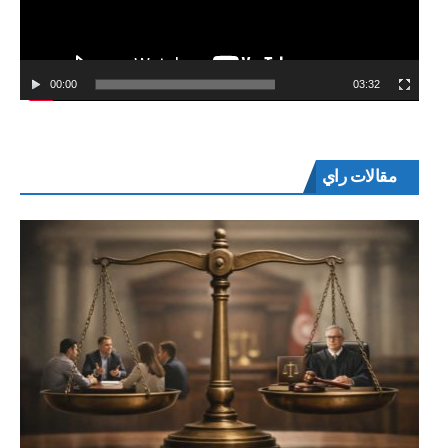
00:00
03:32
مقالات راي