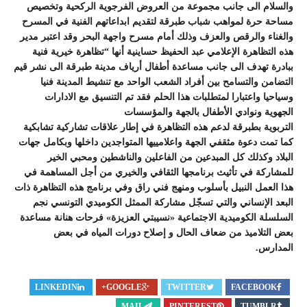
والسلام الى جانب مجموعة من العروض الفرجوية الركحية وتخصيص
مساحة حرة لمواهب شباب طبرقة لتقديم ابداعاتهم الفنية في المسرح
والغناء والرقص والعزف وذلك أمام مسرح واجهة البحر وقد اعتبر مدير
هذه التظاهرة الإعلامي عبد الحفيظ حساينية أنها “تظاهرة خيرية فنية
ببادرة تهدف الى جانب مساعدة أطفال أرياف مدينة طبرقة الى نشر قيم
التضامن والتسامح بين أفراد الشعب الواحد مع تنشيط المدينة فنيا
وسياحيا واعتبارا لمتطلبات هذا الحلم فقد تم التنسيق مع الادارات
الجهوية ونوادي الأطفال بالجهة والمؤسسات
التربوية بطبرقة لدعم هذه التظاهرة في إطار علاقات تشاركية تشابكية
كما تمت دعوة مثقفي الجهة واعلامييها المتواجدين داخلها وبكامل جهات
البلاد وكذلك كل المبدعين من الفاعلين والناشطين ومحبي الخير
للمشاركة في تأثيث برنامجها الثقافي والخيري من أجل المساهمة في
هذا العمل النبيل بأسلوب ومنهج فني راق وفي برنامج هذه التظاهرة ذات
البعد الإنساني والتي تسجّل مشاركة الممثل الكوميدي التونسي نجم
السلسلة الكوميدية الاجتماعية «نسيبتي العزيزة» فرحات هنانة مساعدة
بعض التلاميذ من ضعاف الحال و إصلاح دورات المياه في بعض
المدارس.
LINKEDIN
GOOGLE+
TWITTER
FACEBOOK
MAIL
PINTEREST
TUMBLR