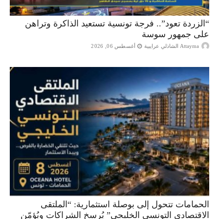
“الزردة تعود”.. فرجة تونسية تستعيد الذاكرة وتراهن
على جمهور سوسة
Attayma الشاذلي عرايبية
أغسطس 06, 2026
الحمامات تتحول إلى بوصلة استثمارية: “الملتقى
الاقتصادي التونسي الخليجي” يُرسخ الشراكات ويُؤمّن