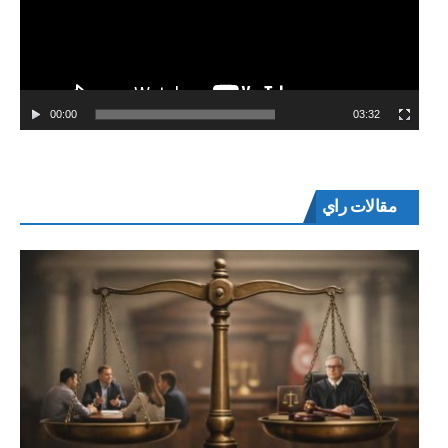
00:00
03:32
مقالات راي