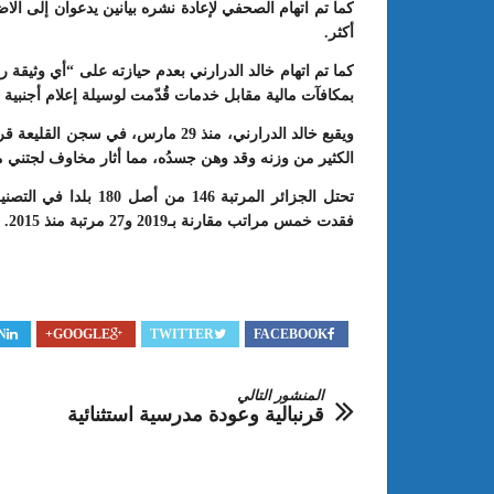
كما تم اتهام الصحفي لإعادة نشره بيانين يدعوان إلى الاض
أكثر.
كما تم اتهام خالد الدرارني بعدم حيازته على “أي وثي
بمكافآت مالية مقابل خدمات قُدّمت لوسيلة إعلام أجنبية TV5 Monde دون تقديم دليل على اعتماده قانونيا كمراسل”.
ويقبع خالد الدرارني، منذ 29 مارس، 
الكثير من وزنه وقد وهن جسدُه، مما أثار مخاوف لجتني مس
تحتل الجزائر المرتبة 146 من أصل 180 بلدا في
التصني
فقدت خمس مراتب مقارنة بـ2019 و27 مرتبة منذ 2015.
N
GOOGLE+
TWITTER
FACEBOOK
المنشور التالي
قرنبالية وعودة مدرسية استثنائية‎