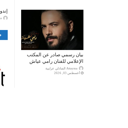
إندو
ayma
ص
بيان رسمي صادر عن المكتب
الإعلامي للفنان رامي عياش
Attayma الشاذلي عرايبية
أغسطس 03, 2026