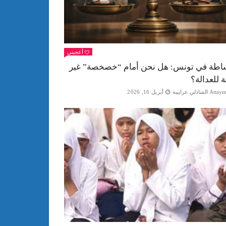
أعجبني
اطة في تونس: هل نحن أمام “خصخصة” غير
ة للعدالة؟
Att الشاذلي عرايبية
أبريل 16, 2026