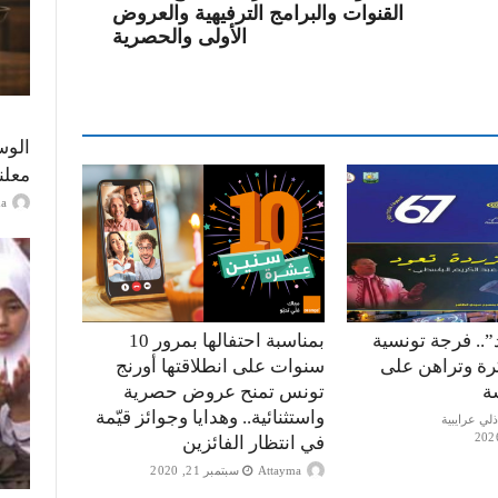
القنوات والبرامج الترفيهية والعروض
الأولى والحصرية
الوس
معلن
ayma
”.. فرجة تونسية
بمناسبة احتفالها بمرور 10
كرة وتراهن على
سنوات على انطلاقتها أورنج
ة
تونس تمنح عروض حصرية
واستثنائية.. وهدايا وجوائز قيّمة
في انتظار الفائزين
Attayma
سبتمبر 21, 2020