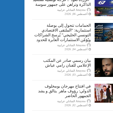
الذاكرة وتراهن على جمهور سوسة
Attayma الشاذلي عرايبية
أغسطس 06, 2026
الحمامات تتحول إلى بوصلة
استثمارية: “الملتقى الاقتصادي
التونسي الخليجي” يُرسخ الشراكات
ويُؤمّن الاستثمارات العابرة للحدود
Attayma الشاذلي عرايبية
أغسطس 04, 2026
بيان رسمي صادر عن المكتب
الإعلامي للفنان رامي عياش
Attayma الشاذلي عرايبية
أغسطس 03, 2026
في افتتاح مهرجان بومخلوف
الدولي: رؤوف ماهر يتالق و يشد
الجمهور الحاضر
Attayma الشاذلي عرايبية
أغسطس 02, 2026