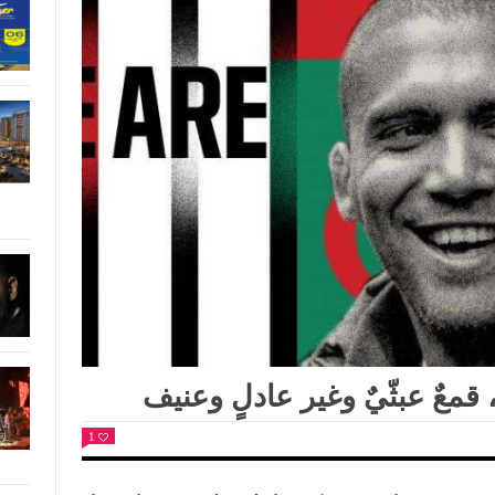
قمعٌ عبثّيٌ وغير عادلٍ وعنيف
1