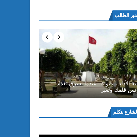
نبر الطالب
ية الأداب بمنوبة.. عندما تسرق بغداد
نس قلمك وتعبر
ل
لشارع يتكلم
و