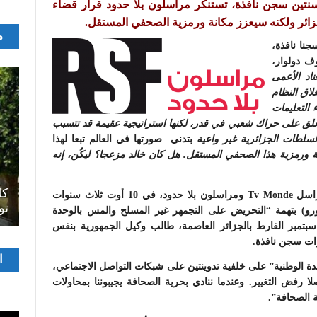
 سنتين سجن نافذة، تستنكر مراسلون بلا حدود قرار قضاء
زائر ولكنه سيعزز مكانة ورمزية الصحفي المستقل.
م
جنا نافذة،
ف دولوار،
ناد الأعمى
لاق النظام
 التعليمات
 الغلق على حراك شعبي في قدر، لكنها استراتيجية عقيمة قد تتسبب
السلطات الجزائرية غير واعية
بتدني صورتها في العالم تبعا لهذا
نة ورمزية هذا الصحفي المستقل. هل كان خالد مزعجا؟ ليكُن، إنه
اصل
سرح
المسرح الجامعي يقود رواده إلى الملتقيات
كل
حُكم على خالد الدرارني، مدير موقع قصبة تريبون ومراسل Tv Monde ومراسلون بلا حدود، في 10 أوت ثلاث سنوات
الدولية…التجربة العمانية نموذجا
تو
نافذة و50000 دينار جزائري خطية (قرابة 330 أورو) بتهمة “التحريض على التجمهر غير المسلح والمس بالوحدة
وطنية”، وخلال جلسة الاستئناف التي انعقدت يوم 8 سبتمبر الفارط بالجزائر العاصمة، طالب وكيل الجمهورية بنفس
وات سجن نافذة.
مشغ
ا
حدة الوطنية” على خلفية تدوينتين على شبكات التواصل الاجتماعي،
الفيدي
لا رفض التغيير. وعندما ننادي بحرية الصحافة يجيبوننا بمحاولات
ة الصحافة”.