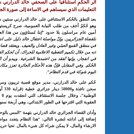
اثر الحكمِ استئنافيا على الصحفي خالد الدرارني
التعليمات الذي سيساهم في الاساءة إلى صورة الج
بعد النطق بالحُكم الاستئنافي على خالد الدرارني سنتين س
وهو حُكمٌ أخف من طلب النيابة العمومية، صرح كريستو
أمين عام مراسلون بلا حدود “
إننا مُستاؤون من هذا الع
للقضاة الجزائريين. وإنّ مواصلة اعتقال خالد دليل على انغ
في منطق القمع العبثي وغير العادل والعنيف. ويعتقد قضاء
أنه من خلال تكميم التغطية الاعلامية للحراك، أن تُحكم
في انفجار، وإنها تُفقد من اعتمدها الشرعية. ويبدو أن 
الحُكم.
وفي المقابل فإنّ هذه الأحكام الجائرة تعزز مكا
اليوم شوكة في قدم
النظام
“.
: الدورة 24 للمعرض الجامعي تحت
عبد الستار الخليفي: مهم جدا أن يتو
طريقك إلى التميّز”
الملتقى الدولي الحسين بوزيان للم
الجامعي بوجودي أو بدونه
سجن 
ال
العقوبة التي اقترحها في الطور الابتدائي، وهي أربعة سن
وأدان القضاء الجزائري خالد الدرارني بتهمة “المس بالو
إضافة إلى ادانته لنشره التالي: “هذا النظام يتجدد مواص
الارشاء والمال، لا يمكن شراء كل شيء بالمال. تحيا حري