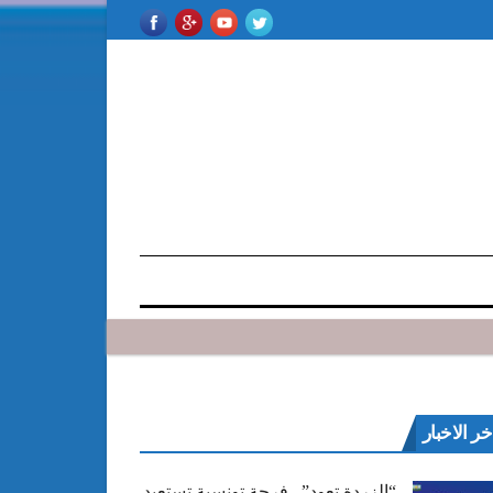
خر الاخبار
“الزردة تعود”.. فرجة تونسية تستعيد