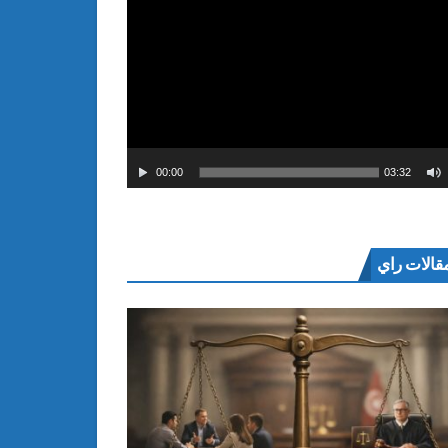
00:00
03:32
قالات راي