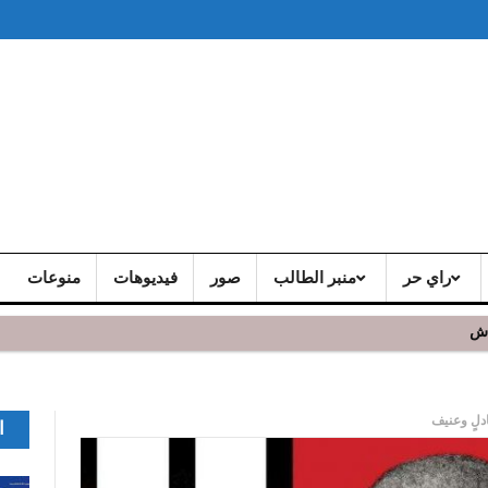
راي حر
منبر الطالب
صور
فيديوهات
منوعات
اش
ادلٍ وعنيف
ا