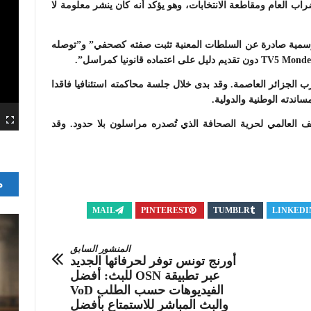
راب العام ومقاطعة الانتخابات، وهو يؤكد أنه كان ينشر معلومة لا
قة رسمية صادرة عن السلطات المعنية تثبت صفته كصحفي” و”توصله
في سجن القليعة قرب الجزائر العاصمة. وقد بدى خلال جلسة محاكمته استئنافيا فاقدا
اندته الوطنية والدولية.
ف العالمي لحرية الصحافة
الذي تُصدره مراسلون بلا حدود. وقد
م
MAIL
PINTEREST
TUMBLR
LINKEDI
المنشور السابق
أورنج تونس توفر لحرفائها الجديد
عبر تطبيقة OSN للبث: أفضل
الفيديوهات حسب الطلب VoD
والبث المباشر للاستمتاع بأفضل