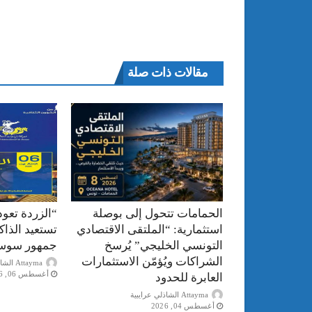
مقالات ذات صلة
الحمامات تتحول إلى بوصلة
“الزردة تعود
استثمارية: “الملتقى الاقتصادي
تستعيد الذا
التونسي الخليجي” يُرسخ
جمهور سوس
الشراكات ويُؤمّن الاستثمارات
Attayma الشاذلي عرايبية
أغسطس 06, 2026
العابرة للحدود
Attayma الشاذلي عرايبية
أغسطس 04, 2026