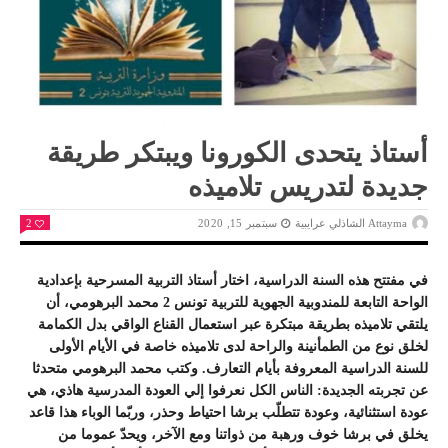
أستاذ يتحدى الكورونا ويبتكر طريقة
جديدة لتدريس تلاميذه
Attayma الشاذلي عرايبية
سبتمبر 15, 2020
2
في مفتتح هذه السنة الدراسية، اختار أستاذ التربية المسرحية بإعدادية
الواحة التابعة للمندوبية الجهوية للتربية تونس 2 محمد البرهومي، أن
يلتقي تلاميذه بطريقة مبتكرة عبر استعمال القناع الواقي بدل الكمامة
لخلق نوع من الطمأنينة والراحة لدى تلاميذه خاصة في الأيام الأولى
للسنة الدراسية المعروفة بأيام التعارف. وكتب محمد البرهومي متحدثا
عن تجربته الجديدة: الناس الكل نعرفوا إلي العودة المدرسية هاذي، هي
عودة استثنائية، وعودة تتطلّب برشا احتياط وحذر، وربّما الوباء هذا قاعد
يخلق في برشا خوف ورهبة من ذواتنا ومع الآخر، ويحدّ عموما من