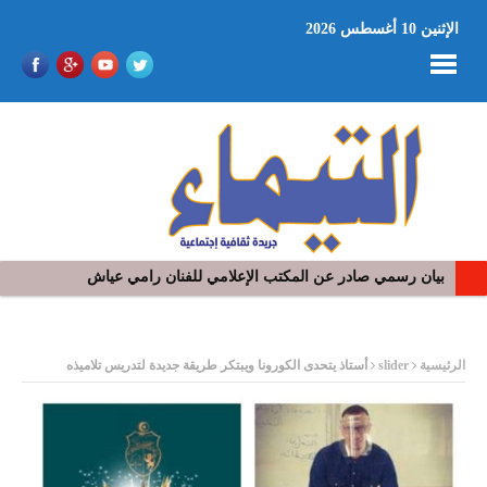
الإثنين 10 أغسطس 2026
بيان رسمي صادر عن المكتب الإعلامي للفنان رامي عياش
في افتتاح مهرجان بومخلوف الدولي: رؤوف ماهر يتالق و يشد الجمهور 
ر
الرئيسية
slider
أستاذ يتحدى الكورونا ويبتكر طريقة جديدة لتدريس تلاميذه