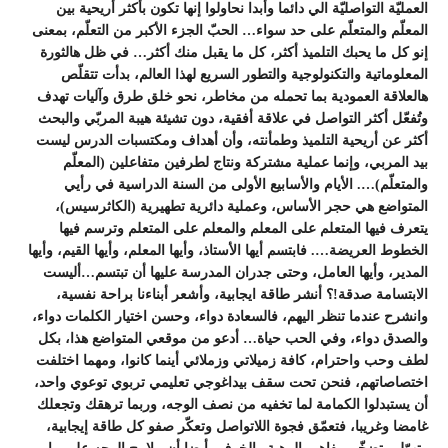
العمليّة التواصليّة الي دائما وأبدا نحاولوا إنها تكون بأكثر أريحية بين
المعلّم والمتعلّم على حد سواء… الحبّ الجزء الأكبر من التعلّم، بمعنى
إنو كل ما يحبك التلميذ أكثر، كل ما يقبل منك أكثر… في ظل هالثورة
المعلوماتية والتكنولوجية والتطور السريع لهذا العالم، بدأت تتقلّص
هالعلاقة العمودية بما تحمله من مخاطر، نحو خلق طرق وآليات تهدف
وتُفعّل أكثر التواصل في علاقة أفقية، دون تشيئة هيبة المربّي والبحث
أكثر عن أريحية التلميذ وطمأنته، وأن أهداف ومكتسبات الدرس ليست
بيد المربي، وإنما عملية مشتركة ونتاج لطرفين متفاعلين (المعلّم
والمتعلّم)…. الأيام والأسابيع الأولى من السنة الدراسية في رأيي
المتواضع هي حجر الأساس، وعملية دائرية تطهيرية (الكاثرسيس)،
يتعرف فيها المتعلم على المعلم والمعلم على المتعلم وترسم فيها
الخطوط العريضة…. فابتسم أيها الأستاذ، وأيها المعلم، وأيها القيم، وأيها
المدير، وأيها العامل، وحتى جدران المدرسة عليها أن تبتسم…أليست
الابتسامة صدقة!؟ أنشر طاقة ايجابية، وأشعر أبناءنا براحة نفسية،
وانشرح عندما تنظر اليهم، فالسعادة دواء، وحسن اختيار الكلمات دواء،
والصدق دواء، وفي الحب حياة… أدعو من موقعي المتواضع هذا، بكل
لطف وحب واحترام، كافة زميلاتي وزملائي أينما كانوا، ومهما اختلفت
اختصاصاتهم، فنحن تحت سقف بيداغوجي تعليمي تربوي توعوي واحد،
أن يستبدلوا الكمامة لما تخفيه من نصف الوجه، وربما ترهقك وتجعلك
غامضا وغريبا، فتعمّق فجوة اللاتواصل وتعكّر صفو كل طاقة إيجابية،