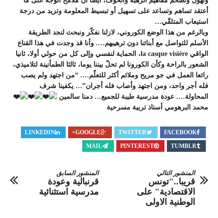
وتهوّل وتضخّم مفاهيم الرهبة والخوف، أيضا أن ملامح الوجه على ما
أعتقد تساهم وتساعد على تسهيل أو تبسيط المعلومة وتزيد من درجة
استيعاب المتلقّي…
وبالرغم من هذا الوضع الكوروني، لازلنا نفكّر ونبحث لنجد الطريقة
الأسلم للتواصل مع أبنائنا دون ترهيبهم…. وأنا قد وجدت في هذا القناع
الواقي la casque visière، الحماية لنفسي وإلى كل من حولي أولا، ثانيا
الشعور بالراحة وكأن الكورونا لم تحلّ بيننا يوما، ثالثا الطمأنينة لتلاميذي،
رائعا العمل في جو مريح وملائم أكثر للتعلّم…. “من اجتهد ولم يصب
فله أجر واحد، ومن اجتهد وأصاب فله أجران”… يكفينا شرف
المحاولة…. عودة مدرسية طيبة للجميع… دمنا سالمين ⁦
محمد البرهومي أستاذ تربية مسرحية
LINKEDIN
GOOGLE+
TWITTER
FACEBOOK
MAIL
PINTEREST
TUMBLR
المنشور التالي
المنشور السابق
قريبا.."تونس
قرنبالية وعودة
الاقتصادية" على
مدرسية استثنائية‎
الوطنية الاولى