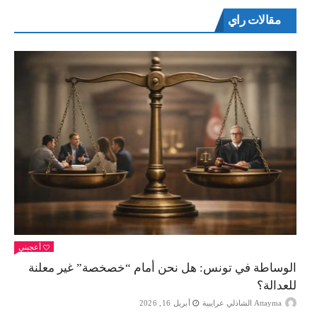
مقالات راي
أعجبني
الوساطة في تونس: هل نحن أمام “خصخصة” غير معلنة
للعدالة؟
Attayma الشاذلي عرايبية
أبريل 16, 2026