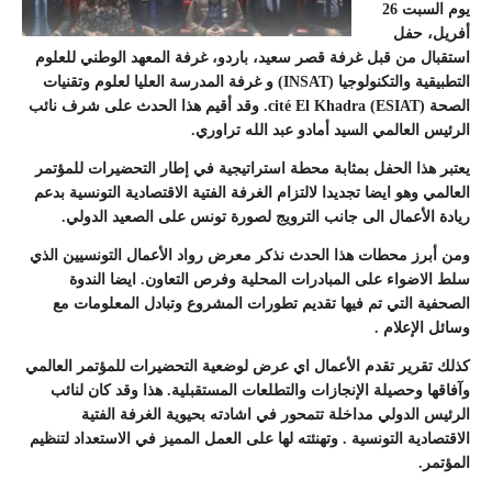
يوم السبت 26
أفريل، حفل
استقبال من قبل غرفة قصر سعيد، باردو، غرفة المعهد الوطني للعلوم
التطبيقية والتكنولوجيا (INSAT) و غرفة المدرسة العليا لعلوم وتقنيات
الصحة (ESIAT) cité El Khadra. وقد أقيم هذا الحدث على شرف نائب
الرئيس العالمي السيد أمادو عبد الله تراوري.
يعتبر هذا الحفل بمثابة محطة استراتيجية في إطار التحضيرات للمؤتمر
العالمي وهو ايضا تجديدا لالتزام الغرفة الفتية الاقتصادية التونسية بدعم
ريادة الأعمال الى جانب الترويج لصورة تونس على الصعيد الدولي.
ومن أبرز محطات هذا الحدث نذكر معرض رواد الأعمال التونسيين الذي
سلط الاضواء على المبادرات المحلية وفرص التعاون. ايضا الندوة
الصحفية التي تم فيها تقديم تطورات المشروع وتبادل المعلومات مع
وسائل الإعلام .
كذلك تقرير تقدم الأعمال اي عرض لوضعية التحضيرات للمؤتمر العالمي
وآفاقها وحصيلة الإنجازات والتطلعات المستقبلية. هذا وقد كان لنائب
الرئيس الدولي مداخلة تتمحور في اشادته بحيوية الغرفة الفتية
الاقتصادية التونسية . وتهنئته لها على العمل المميز في الاستعداد لتنظيم
المؤتمر.