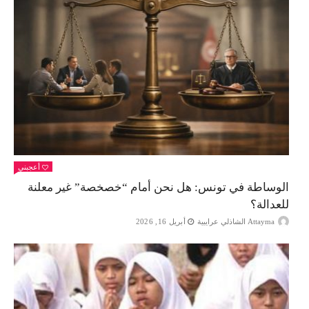
أعجبني
الوساطة في تونس: هل نحن أمام “خصخصة” غير معلنة
للعدالة؟
Attayma الشاذلي عرايبية
أبريل 16, 2026