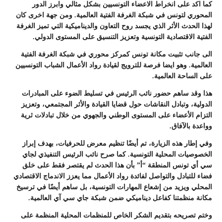
كما اكد على انخراط الاعضاء التونسيين بشكل مثالي وابرز الدور
المحوري لتونس في شبكة الغرفة الفتية العالمية. ومن جهة اخرى كان
لهذا الحدث الأثر الذي يجسد روح التعاون والديناميكية التي تميز الغرفة
الفتية الاقتصادية التونسية وتعزيز التنسيق على المستوى الدولي.
الى جانب تثبيت مكانة تونس كمركز محوري في شبكة الغرفة الفتية
العالمية. وهو ايضا فرصة للترويج لقيادة رواد الأعمال الشباب التونسيين
على الساحة العالمية.
هذا وقد ساهم حضور نائب الرئيس في تسليط الضوء على المبادرات
الدولية، وتبادل النقاشات حول قضايا القيادة والأثر المجتمعي، وتعزيز
التزام الأعضاء على المستوى الوطني والجهوي من خلال تبادلات ثرية
وواعدة بالآفاق.
وفي إطار هذه الزيارة، تم أيضًا تنظيم معرض للحرفيات، بهدف إبراز
الخصوصيات المحلية التونسية. كما صرح نائب الرئيس التنفيذي لجاي
سي أي تونس المنطقة “أ” بأن هذا الحدث لم يقتصر فقط على خلق
فضاء للتبادل والتواصل لفائدة رواد الأعمال مما يعزز الاندماج الاقتصادي
المحلي ويزيد من إشعاع المهارات التونسية، بل ساهم أيضًا في ترسيخ
مكانة منظمتنا كفاعل ديناميكي ضمن شبكة جاي سي آي العالمية.
وختم تصريحه بتقديم الشكر الخاص للمنظمات المحلية المنظمة على