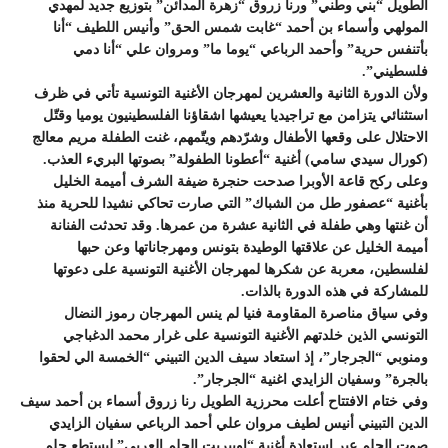
الطويل “بني وطني” ورنا زروق “زهرة المدائن” بتوزيع جديد لمهدي
المولهي وأسماء بن أحمد “غابت شمس الحق” وأنيس اللطيف “أنا
بأتنفس حرية” وأحمد الرباعي “يوما ما” ومروان علي “أنا دمي
فلسطيني”.
ولأن الدورة الثانية والعشرين لمهرجان الأغنية التونسية تأتي في ظرف
استثنائي يتزامن مع تراجيديا يعيشها اشقاؤنا الفلسطينيون يوميا وقتّل
الاحتلال على وقعها الأطفال وشرّدهم ويتّمهم، غنت الطفلة مريم معالج
(كورال سيدي سامي) أغنية “أعطونا الطفولة” بصوتها البريء العذب.
وعلى ركح قاعة الأوبرا صدحت حنجرة ضيفة الشرف أميمة الخليل
بأغنية “عصفور طل من الشباك” التي صارت تحاكي نشيدا للحرية منذ
أن غنتها وهي طفلة في الثانية عشرة من عمرها. وقد تحدثت الفنانة
أميمة الخليل عن علاقتها الوطيدة بتونس ومهرجاناتها وعن حبها
لفلسطين، معربة عن شكرها لمهرجان الأغنية التونسية على دعوتها
للمشاركة في هذه الدورة بالذات.
وفي سياق مناصرة المقاومة فنيا لم ينس المهرجان رموز النضال
التونسي الذين خلدتهم الأغنية التونسية على غرار محمد الدغباجي
ومنوبي “الجرجار”، إذ استعاد سيف الدين التبيني “الخمسة الي لحقوا
بالجرة” وسفيان الزايدي اغنية “الجرجار”.
وفي ختام الافتتاح أعلت محرزية الطويل رنا زروق أسماء بن أحمد سيف
الدين التبيني أنيس لطيف مروان علي أحمد الرباعي سفيان الزايدي
صوت الحلم عبر استعادة أغنية “اوبيريت الحلم العربي” ليستطع حلم