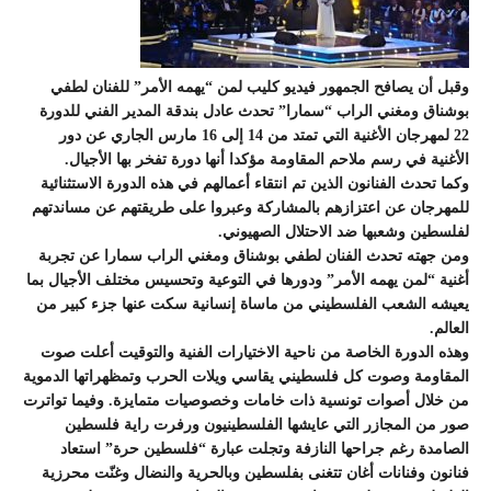
وقبل أن يصافح الجمهور فيديو كليب لمن “يهمه الأمر” للفنان لطفي
بوشناق ومغني الراب “سمارا” تحدث عادل بندقة المدير الفني للدورة
22 لمهرجان الأغنية التي تمتد من 14 إلى 16 مارس الجاري عن دور
الأغنية في رسم ملاحم المقاومة مؤكدا أنها دورة تفخر بها الأجيال.
وكما تحدث الفنانون الذين تم انتقاء أعمالهم في هذه الدورة الاستثنائية
للمهرجان عن اعتزازهم بالمشاركة وعبروا على طريقتهم عن مساندتهم
لفلسطين وشعبها ضد الاحتلال الصهيوني.
ومن جهته تحدث الفنان لطفي بوشناق ومغني الراب سمارا عن تجربة
أغنية “لمن يهمه الأمر” ودورها في التوعية وتحسيس مختلف الأجيال بما
يعيشه الشعب الفلسطيني من ماساة إنسانية سكت عنها جزء كبير من
العالم.
وهذه الدورة الخاصة من ناحية الاختيارات الفنية والتوقيت أعلت صوت
المقاومة وصوت كل فلسطيني يقاسي ويلات الحرب وتمظهراتها الدموية
من خلال أصوات تونسية ذات خامات وخصوصيات متمايزة. وفيما تواترت
صور من المجازر التي عايشها الفلسطينيون ورفرت راية فلسطين
الصامدة رغم جراحها النازفة وتجلت عبارة “فلسطين حرة” استعاد
فنانون وفنانات أغان تتغنى بفلسطين وبالحرية والنضال وغنّت محرزية