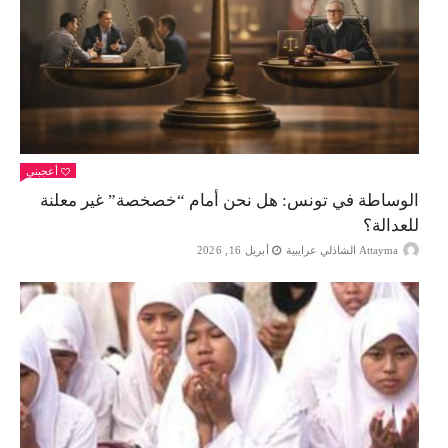
أعجبني
الوساطة في تونس: هل نحن أمام “خصخصة” غير معلنة
للعدالة؟
Attayma الشاذلي عرايبية
أبريل 16, 2026