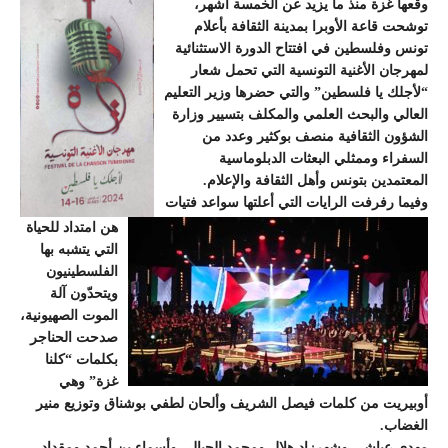
وقعها غزة منذ ما يزيد عن الخمسة أشهر،
توشحت قاعة الأوبرا بمدينة الثقافة بأعلام
تونس وفلسطين في افتتاح الدورة الاستثنائية
لمهرجان الأغنية التونسية التي تحمل شعار
“لأجلك يا فلسطين” والتي حضرها وزير التعليم
العالي والبحث العلمي والمكلف بتسيير وزارة
الشؤون الثقافية منصف بوكثير وعدد من
السفراء وممثلي البعثات الدبلوماسية
المعتمدين بتونس وأهل الثقافة والإعلام.
وفيما رفرفت الرايات التي أعلتها سواعد فتيات
هن امتداد للحياة
التي يتشبه بها
الفلسطينيون
ويتحدّون آلة
الموت الصهيونية،
صدحت الحناجر
بكلمات “كلنا
غزة” وهي
أوبيريت من كلمات فيصل الشريف وألحان لطفي بوشناق وتوزيع منير
الغضاب.
مهدي عياشي وشهرزاد هلال ومحمد الجبالي وأسماء بن أحمد ومقداد