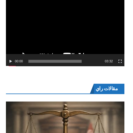
00:00
03:32
مقالات راي