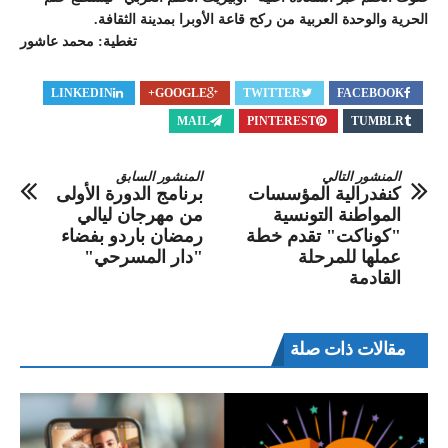
الحرية والوحدة العربية من ركح قاعة الأوبرا بمدينة الثقافة.
تغطية: محمد عاشور
LINKEDIN
GOOGLE+
TWITTER
FACEBOOK
MAIL
PINTEREST
TUMBLR
المنشور التالي
المنشور السابق
كنفدرالية المؤسسات
برنامج الدورة الأولى
المواطنة التونسية
من مهرجان ليالي
"كوناكت" تقدم خطة
رمضان باردو بفضاء
عملها للمرحلة
"دار المسرحي"
القادمة
مقالات ذات صلة