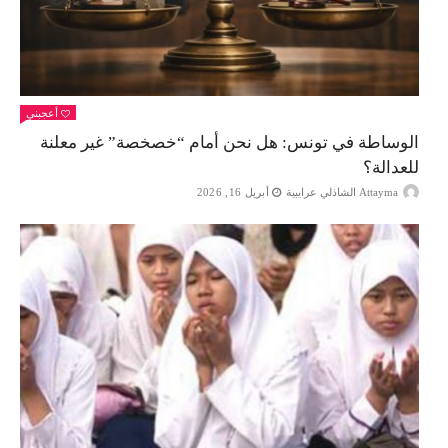
أعجبني
الوساطة في تونس: هل نحن أمام “خصخصة” غير معلنة
للعدالة؟
Attayma الشاذلي عرايبية
أبريل 16, 2026