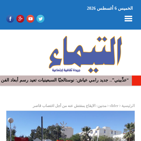
الخميس 6 أغسطس 2026
“​عذِّبيني”.. جديد رامي عياش: نوستالجيّا السبعينيات تعيد رسم أبعاد ال
الدورة الخمسين لمهرجان بومخلوف الدولي : عروض موسيقية و مسرحية 
ر
الرئيسية
slider
مدنين: الايقاع بمفتش عنه من أجل اغتصاب قاصر