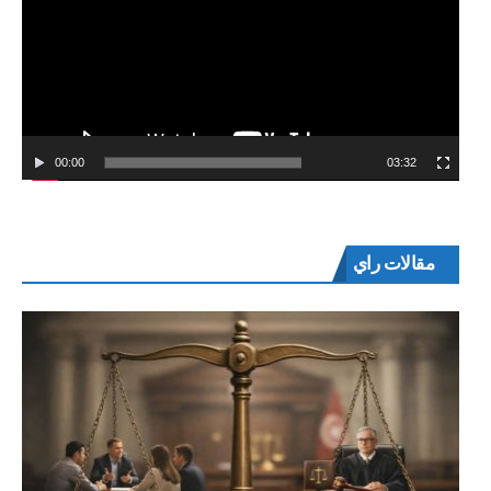
00:00
03:32
مقالات راي