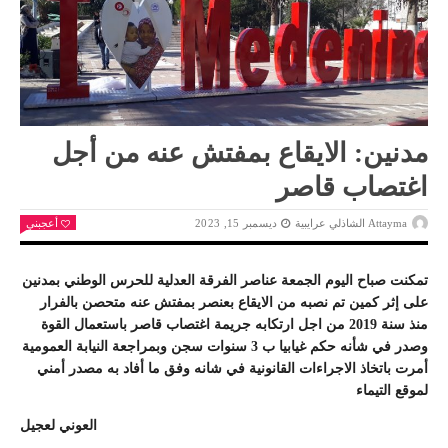
مدنين: الايقاع بمفتش عنه من أجل
اغتصاب قاصر
Attayma الشاذلي عرايبية
ديسمبر 15, 2023
أعجبني
تمكنت صباح اليوم الجمعة عناصر الفرقة العدلية للحرس الوطني بمدنين
على إثر كمين تم نصبه من الايقاع بعنصر بمفتش عنه متحصن بالفرار
منذ سنة 2019 من اجل ارتكابه جريمة اغتصاب قاصر باستعمال القوة
وصدر في شأنه حكم غيابيا ب 3 سنوات سجن وبمراجعة النيابة العمومية
أمرت باتخاذ الاجراءات القانونية في شانه وفق ما أفاد به مصدر أمني
لموقع التيماء
العوني لعجيل